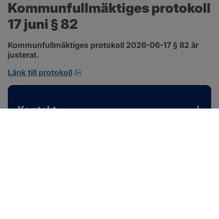
Kommunfullmäktiges protokoll 
17 juni § 82
Kommunfullmäktiges protokoll 2026-06-17 § 82 är 
justerat.
pdf, 585 kB, öppnas i nytt fönster.
Länk till protokoll
Kontakt