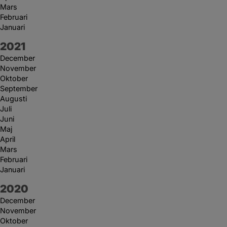
Mars
Februari
Januari
År:
2021
December
November
Oktober
September
Augusti
Juli
Juni
Maj
April
Mars
Februari
Januari
År:
2020
December
November
Oktober