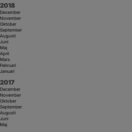
År:
2018
December
November
Oktober
September
Augusti
Juni
Maj
April
Mars
Februari
Januari
År:
2017
December
November
Oktober
September
Augusti
Juni
Maj