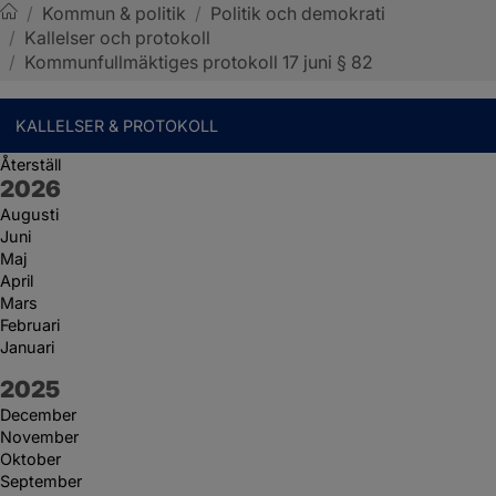
/
Kommun & politik
/
Politik och demokrati
/
Kallelser och protokoll
Sotenäs kommun
/
Kommunfullmäktiges protokoll 17 juni § 82
KALLELSER & PROTOKOLL
Återställ
År:
2026
Augusti
Juni
Maj
April
Mars
Februari
Januari
År:
2025
December
November
Oktober
September