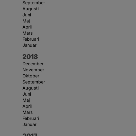
September
Augusti
Juni
Maj
April
Mars
Februari
Januari
År:
2018
December
November
Oktober
September
Augusti
Juni
Maj
April
Mars
Februari
Januari
År:
2017