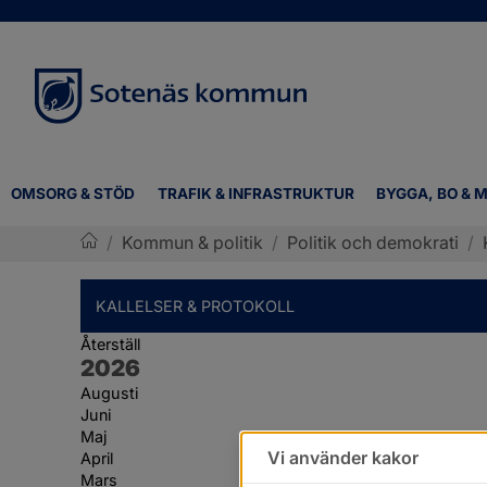
OMSORG & STÖD
TRAFIK & INFRASTRUKTUR
BYGGA, BO & M
/
Kommun & politik
/
Politik och demokrati
/
Sotenäs kommun
KALLELSER & PROTOKOLL
Återställ
År:
2026
Augusti
Juni
Maj
Vi använder kakor
April
Mars