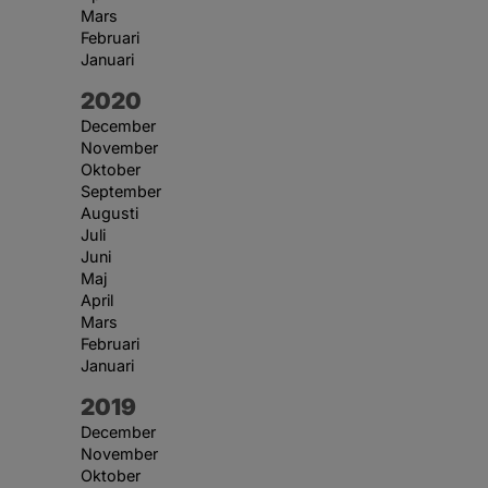
Mars
Februari
Januari
År:
2020
December
November
Oktober
September
Augusti
Juli
Juni
Maj
April
Mars
Februari
Januari
År:
2019
December
November
Oktober