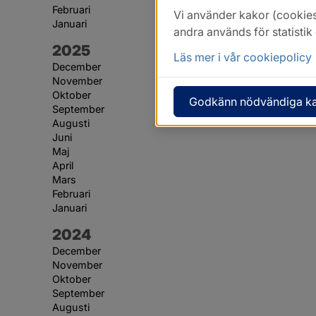
Februari
Vi använder kakor (cookies
Januari
andra används för statisti
År:
2025
Läs mer i vår cookiepolicy
December
November
Oktober
Godkänn nödvändiga k
September
Augusti
Juni
Maj
April
Mars
Februari
Januari
År:
2024
December
November
Oktober
September
Augusti