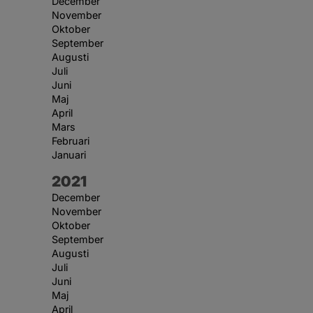
December
November
Oktober
September
Augusti
Juli
Juni
Maj
April
Mars
Februari
Januari
År:
2021
December
November
Oktober
September
Augusti
Juli
Juni
Maj
April