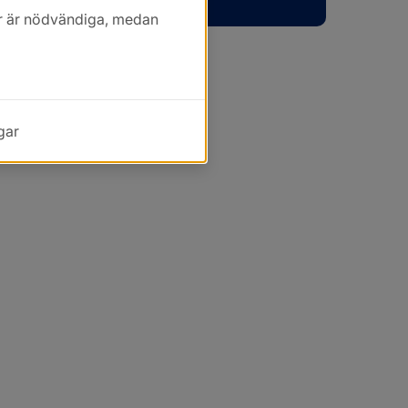
kor är nödvändiga, medan
gar