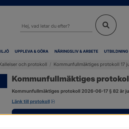
Sök
på
webbplatsen
ILJÖ
UPPLEVA & GÖRA
NÄRINGSLIV & ARBETE
UTBILDNING
Kallelser och protokoll
/
Kommunfullmäktiges protokoll 17 ju
Kommunfullmäktiges protokoll 
Kommunfullmäktiges protokoll 2026-06-17 § 82 är ju
pdf, 585 kB, öppnas i nytt fönster
Länk till protokoll
Kontakt