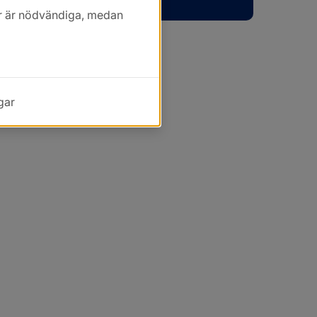
kor är nödvändiga, medan
gar