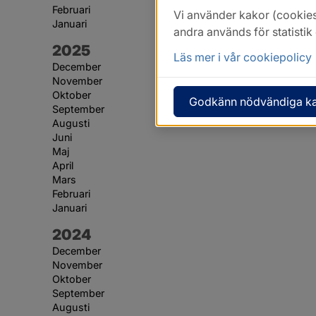
Februari
Vi använder kakor (cookies
Januari
andra används för statisti
År:
2025
Läs mer i vår cookiepolicy
December
November
Oktober
Godkänn nödvändiga k
September
Augusti
Juni
Maj
April
Mars
Februari
Januari
År:
2024
December
November
Oktober
September
Augusti