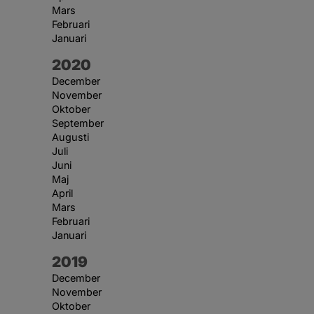
Mars
Februari
Januari
År:
2020
December
November
Oktober
September
Augusti
Juli
Juni
Maj
April
Mars
Februari
Januari
År:
2019
December
November
Oktober