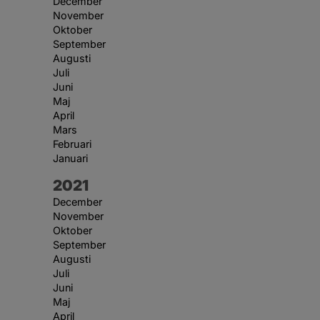
December
November
Oktober
September
Augusti
Juli
Juni
Maj
April
Mars
Februari
Januari
År:
2021
December
November
Oktober
September
Augusti
Juli
Juni
Maj
April