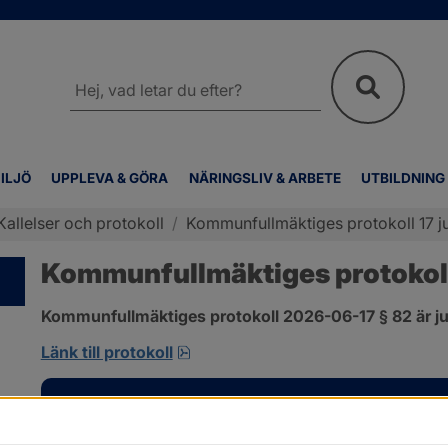
Sök
på
webbplatsen
ILJÖ
UPPLEVA & GÖRA
NÄRINGSLIV & ARBETE
UTBILDNING
Kallelser och protokoll
/
Kommunfullmäktiges protokoll 17 ju
Kommunfullmäktiges protokoll 
Kommunfullmäktiges protokoll 2026-06-17 § 82 är ju
pdf, 585 kB, öppnas i nytt fönster
Länk till protokoll
Kontakt