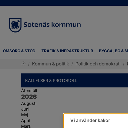
OMSORG & STÖD
TRAFIK & INFRASTRUKTUR
BYGGA, BO & M
/
Kommun & politik
/
Politik och demokrati
/
Sotenäs kommun
KALLELSER & PROTOKOLL
Återställ
År:
2026
Augusti
Juni
Maj
Vi använder kakor
April
Mars