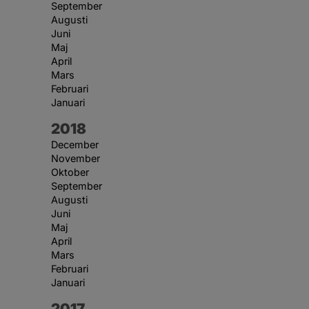
September
Augusti
Juni
Maj
April
Mars
Februari
Januari
År:
2018
December
November
Oktober
September
Augusti
Juni
Maj
April
Mars
Februari
Januari
År:
2017