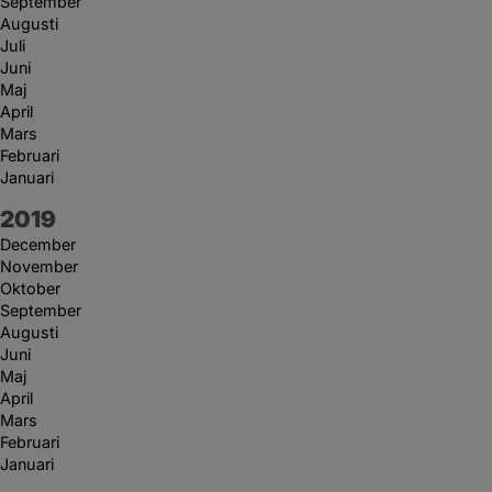
September
Augusti
Juli
Juni
Maj
April
Mars
Februari
Januari
År:
2019
December
November
Oktober
September
Augusti
Juni
Maj
April
Mars
Februari
Januari