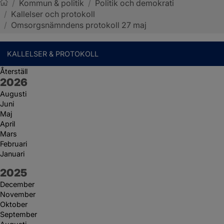
/
Kommun & politik
/
Politik och demokrati
/
Kallelser och protokoll
Sotenäs kommun
/
Omsorgsnämndens protokoll 27 maj
KALLELSER & PROTOKOLL
Återställ
År:
2026
Augusti
Juni
Maj
April
Mars
Februari
Januari
År:
2025
December
November
Oktober
September