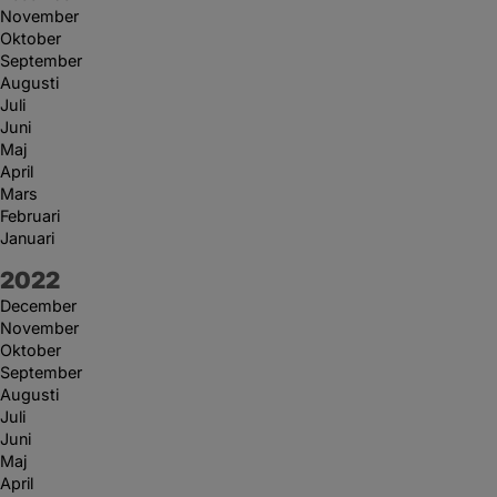
November
Oktober
September
Augusti
Juli
Juni
Maj
April
Mars
Februari
Januari
År:
2022
December
November
Oktober
September
Augusti
Juli
Juni
Maj
April