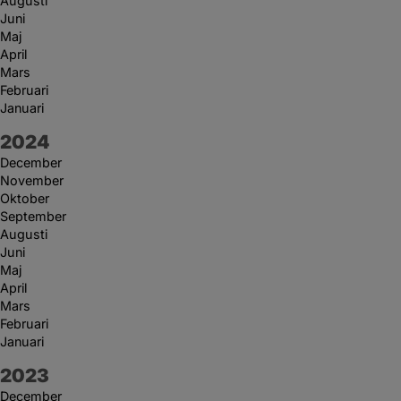
Augusti
Juni
Maj
April
Mars
Februari
Januari
År:
2024
December
November
Oktober
September
Augusti
Juni
Maj
April
Mars
Februari
Januari
År:
2023
December