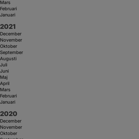
Mars
Februari
Januari
År:
2021
December
November
Oktober
September
Augusti
Juli
Juni
Maj
April
Mars
Februari
Januari
År:
2020
December
November
Oktober