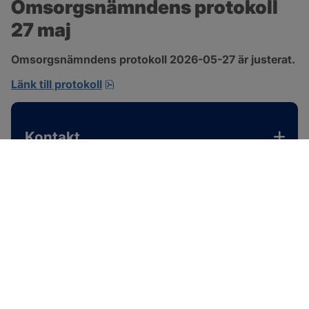
Omsorgsnämndens protokoll 
27 maj
Omsorgsnämndens protokoll 2026-05-27 är justerat.
pdf, 310.3 kB, öppnas i nytt fönster.
Länk till protokoll
Kontakt
SOTENÄS KOMMUN