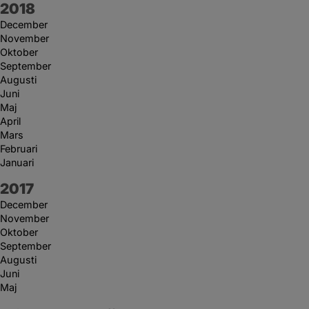
År:
2018
December
November
Oktober
September
Augusti
Juni
Maj
April
Mars
Februari
Januari
År:
2017
December
November
Oktober
September
Augusti
Juni
Maj