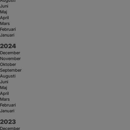
Augusti
Juni
Maj
April
Mars
Februari
Januari
År:
2024
December
November
Oktober
September
Augusti
Juni
Maj
April
Mars
Februari
Januari
År:
2023
December