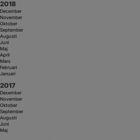
År:
2018
December
November
Oktober
September
Augusti
Juni
Maj
April
Mars
Februari
Januari
År:
2017
December
November
Oktober
September
Augusti
Juni
Maj