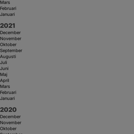
Mars
Februari
Januari
År:
2021
December
November
Oktober
September
Augusti
Juli
Juni
Maj
April
Mars
Februari
Januari
År:
2020
December
November
Oktober