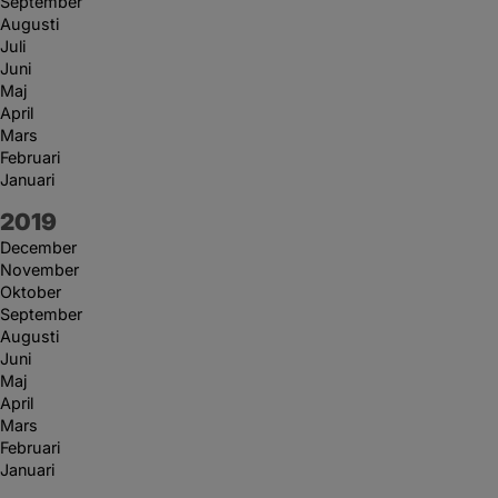
September
Augusti
Juli
Juni
Maj
April
Mars
Februari
Januari
År:
2019
December
November
Oktober
September
Augusti
Juni
Maj
April
Mars
Februari
Januari