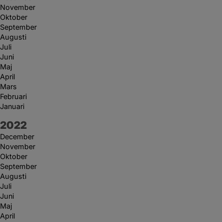
November
Oktober
September
Augusti
Juli
Juni
Maj
April
Mars
Februari
Januari
År:
2022
December
November
Oktober
September
Augusti
Juli
Juni
Maj
April