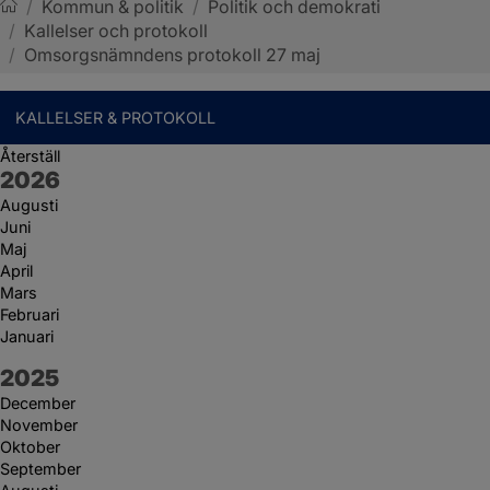
/
Kommun & politik
/
Politik och demokrati
/
Kallelser och protokoll
Sotenäs kommun
/
Omsorgsnämndens protokoll 27 maj
KALLELSER & PROTOKOLL
Återställ
År:
2026
Augusti
Juni
Maj
April
Mars
Februari
Januari
År:
2025
December
November
Oktober
September