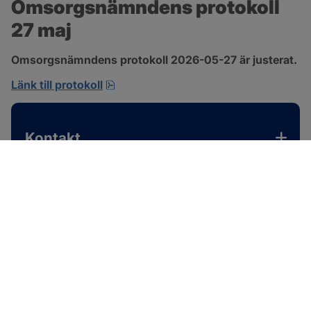
Omsorgsnämndens protokoll 
27 maj
Omsorgsnämndens protokoll 2026-05-27 är justerat.
pdf, 310.3 kB, öppnas i nytt fönster.
Länk till protokoll
Kontakt
SOTENÄS KOMMUN