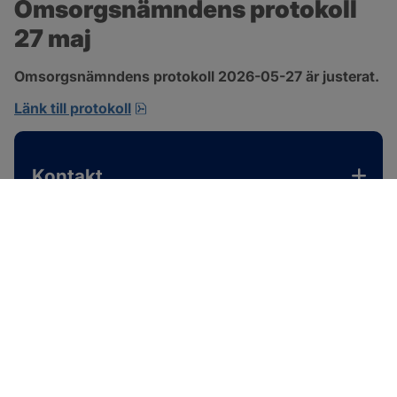
Omsorgsnämndens protokoll 
27 maj
Omsorgsnämndens protokoll 2026-05-27 är justerat.
pdf, 310.3 kB, öppnas i nytt fönster.
Länk till protokoll
Kontakt
SOTENÄS KOMMUN