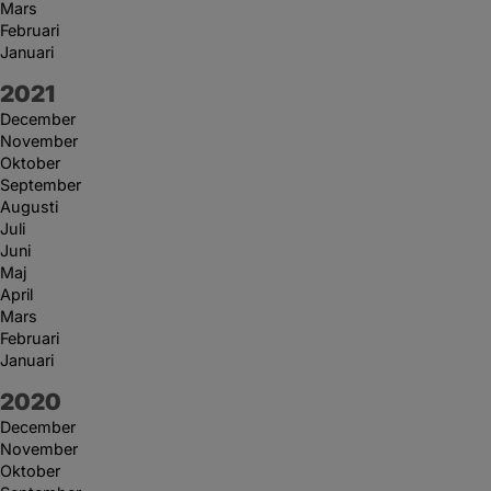
Mars
Februari
Januari
År:
2021
December
November
Oktober
September
Augusti
Juli
Juni
Maj
April
Mars
Februari
Januari
År:
2020
December
November
Oktober