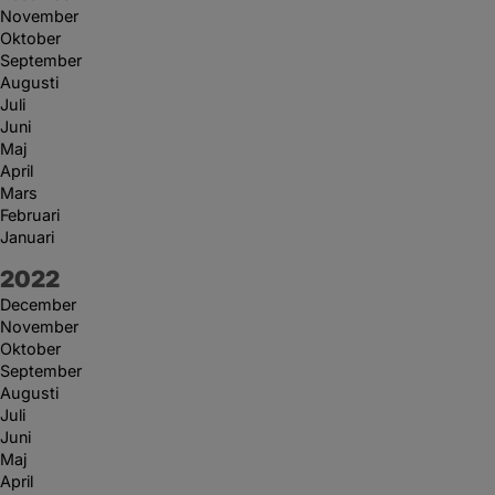
November
Oktober
September
Augusti
Juli
Juni
Maj
April
Mars
Februari
Januari
År:
2022
December
November
Oktober
September
Augusti
Juli
Juni
Maj
April