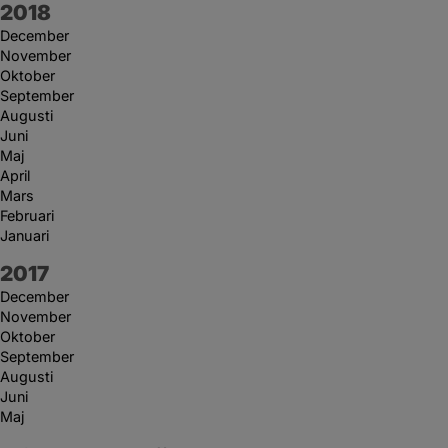
År:
2018
December
November
Oktober
September
Augusti
Juni
Maj
April
Mars
Februari
Januari
År:
2017
December
November
Oktober
September
Augusti
Juni
Maj