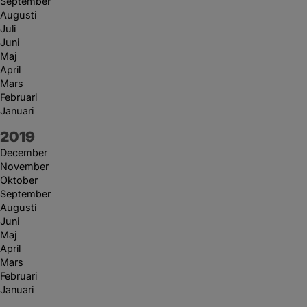
September
Augusti
Juli
Juni
Maj
April
Mars
Februari
Januari
År:
2019
December
November
Oktober
September
Augusti
Juni
Maj
April
Mars
Februari
Januari