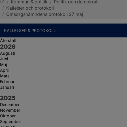
/
Kommun & politik
/
Politik och demokrati
/
Kallelser och protokoll
Sotenäs kommun
/
Omsorgsnämndens protokoll 27 maj
KALLELSER & PROTOKOLL
Återställ
År:
2026
Augusti
Juni
Maj
April
Mars
Februari
Januari
År:
2025
December
November
Oktober
September