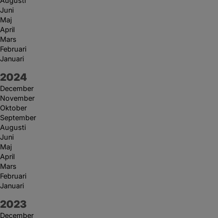
Augusti
Juni
Maj
April
Mars
Februari
Januari
År:
2024
December
November
Oktober
September
Augusti
Juni
Maj
April
Mars
Februari
Januari
År:
2023
December