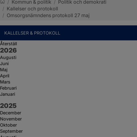
/
Kommun & politik
/
Politik och demokrati
/
Kallelser och protokoll
Sotenäs kommun
/
Omsorgsnämndens protokoll 27 maj
KALLELSER & PROTOKOLL
Återställ
År:
2026
Augusti
Juni
Maj
April
Mars
Februari
Januari
År:
2025
December
November
Oktober
September