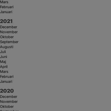
Mars
Februari
Januari
År:
2021
December
November
Oktober
September
Augusti
Juli
Juni
Maj
April
Mars
Februari
Januari
År:
2020
December
November
Oktober