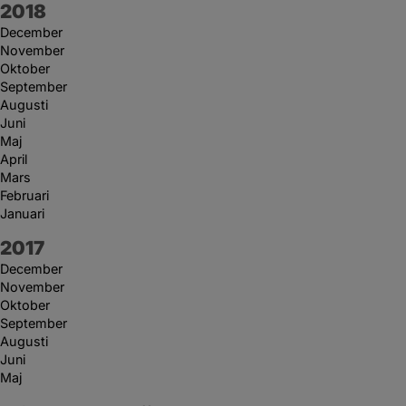
År:
2018
December
November
Oktober
September
Augusti
Juni
Maj
April
Mars
Februari
Januari
År:
2017
December
November
Oktober
September
Augusti
Juni
Maj