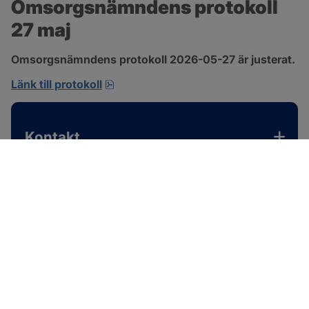
Omsorgsnämndens protokoll 
27 maj
Omsorgsnämndens protokoll 2026-05-27 är justerat.
pdf, 310.3 kB, öppnas i nytt fönster.
Länk till protokoll
Kontakt
SOTENÄS KOMMUN