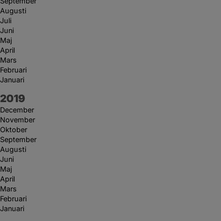
September
Augusti
Juli
Juni
Maj
April
Mars
Februari
Januari
År:
2019
December
November
Oktober
September
Augusti
Juni
Maj
April
Mars
Februari
Januari