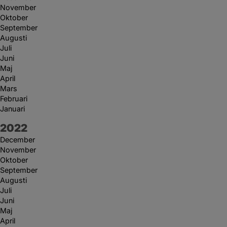
November
Oktober
September
Augusti
Juli
Juni
Maj
April
Mars
Februari
Januari
År:
2022
December
November
Oktober
September
Augusti
Juli
Juni
Maj
April