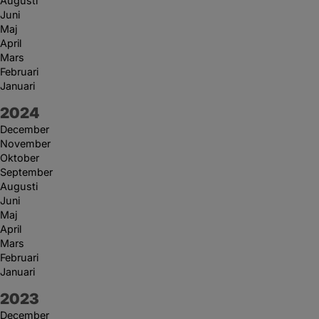
Augusti
Juni
Maj
April
Mars
Februari
Januari
År:
2024
December
November
Oktober
September
Augusti
Juni
Maj
April
Mars
Februari
Januari
År:
2023
December