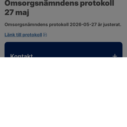
Omsorgsnämndens protokoll 
27 maj
Omsorgsnämndens protokoll 2026-05-27 är justerat.
pdf, 310.3 kB, öppnas i nytt fönster.
Länk till protokoll
Kontakt
SOTENÄS KOMMUN