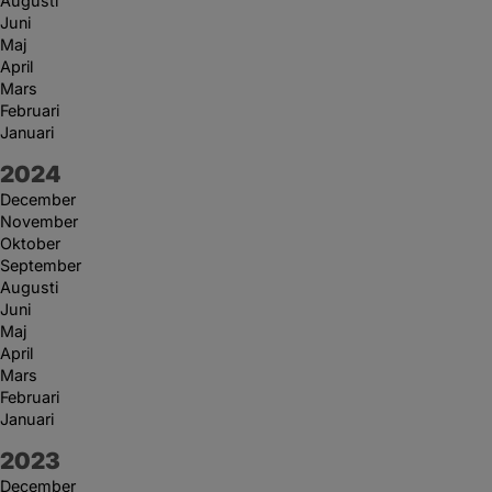
Augusti
Juni
Maj
April
Mars
Februari
Januari
År:
2024
December
November
Oktober
September
Augusti
Juni
Maj
April
Mars
Februari
Januari
År:
2023
December