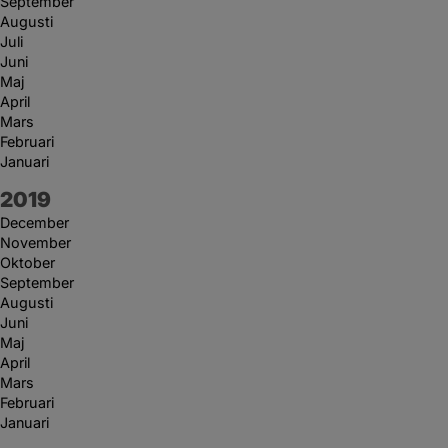
September
Augusti
Juli
Juni
Maj
April
Mars
Februari
Januari
År:
2019
December
November
Oktober
September
Augusti
Juni
Maj
April
Mars
Februari
Januari