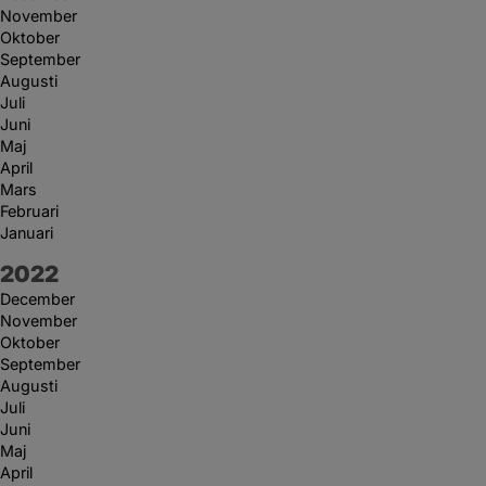
November
Oktober
September
Augusti
Juli
Juni
Maj
April
Mars
Februari
Januari
År:
2022
December
November
Oktober
September
Augusti
Juli
Juni
Maj
April