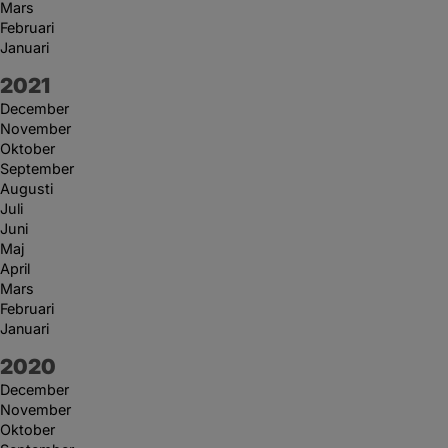
Mars
Februari
Januari
År:
2021
December
November
Oktober
September
Augusti
Juli
Juni
Maj
April
Mars
Februari
Januari
År:
2020
December
November
Oktober