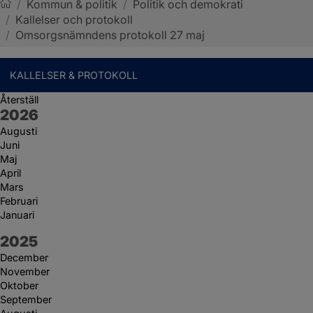
/
Kommun & politik
/
Politik och demokrati
/
Kallelser och protokoll
Sotenäs kommun
/
Omsorgsnämndens protokoll 27 maj
KALLELSER & PROTOKOLL
Återställ
År:
2026
Augusti
Juni
Maj
April
Mars
Februari
Januari
År:
2025
December
November
Oktober
September