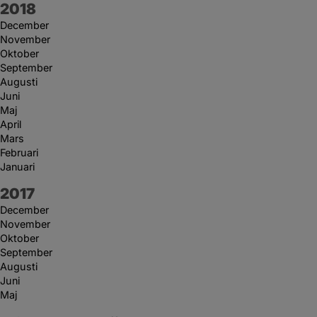
År:
2018
December
November
Oktober
September
Augusti
Juni
Maj
April
Mars
Februari
Januari
År:
2017
December
November
Oktober
September
Augusti
Juni
Maj