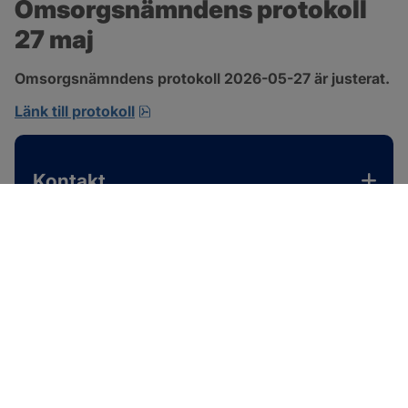
Omsorgsnämndens protokoll 
27 maj
Omsorgsnämndens protokoll 2026-05-27 är justerat.
pdf, 310.3 kB, öppnas i nytt fönster.
Länk till protokoll
Kontakt
SOTENÄS KOMMUN