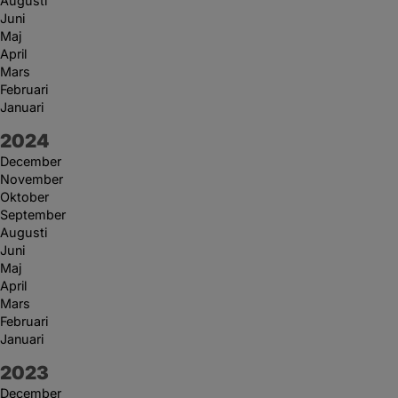
Augusti
Juni
Maj
April
Mars
Februari
Januari
År:
2024
December
November
Oktober
September
Augusti
Juni
Maj
April
Mars
Februari
Januari
År:
2023
December