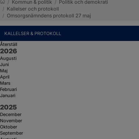
/
Kommun & politik
/
Politik och demokrati
/
Kallelser och protokoll
Sotenäs kommun
/
Omsorgsnämndens protokoll 27 maj
KALLELSER & PROTOKOLL
Återställ
År:
2026
Augusti
Juni
Maj
April
Mars
Februari
Januari
År:
2025
December
November
Oktober
September