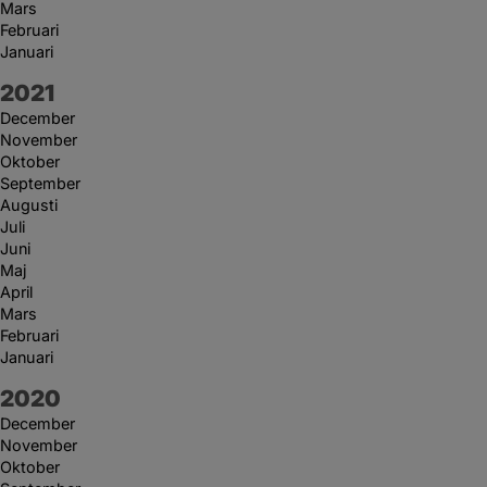
Mars
Februari
Januari
År:
2021
December
November
Oktober
September
Augusti
Juli
Juni
Maj
April
Mars
Februari
Januari
År:
2020
December
November
Oktober