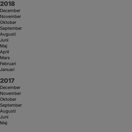
År:
2018
December
November
Oktober
September
Augusti
Juni
Maj
April
Mars
Februari
Januari
År:
2017
December
November
Oktober
September
Augusti
Juni
Maj