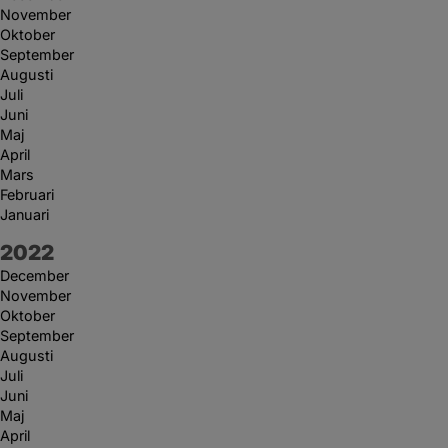
November
Oktober
September
Augusti
Juli
Juni
Maj
April
Mars
Februari
Januari
År:
2022
December
November
Oktober
September
Augusti
Juli
Juni
Maj
April