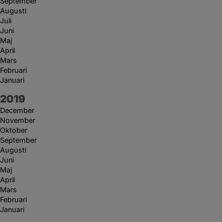
September
Augusti
Juli
Juni
Maj
April
Mars
Februari
Januari
År:
2019
December
November
Oktober
September
Augusti
Juni
Maj
April
Mars
Februari
Januari