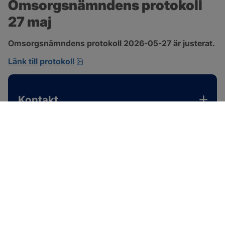
Omsorgsnämndens protokoll 
27 maj
Omsorgsnämndens protokoll 2026-05-27 är justerat.
pdf, 310.3 kB, öppnas i nytt fönster.
Länk till protokoll
Kontakt
SOTENÄS KOMMUN