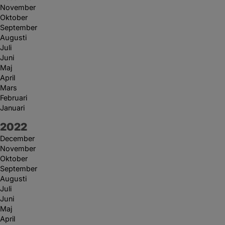
November
Oktober
September
Augusti
Juli
Juni
Maj
April
Mars
Februari
Januari
År:
2022
December
November
Oktober
September
Augusti
Juli
Juni
Maj
April