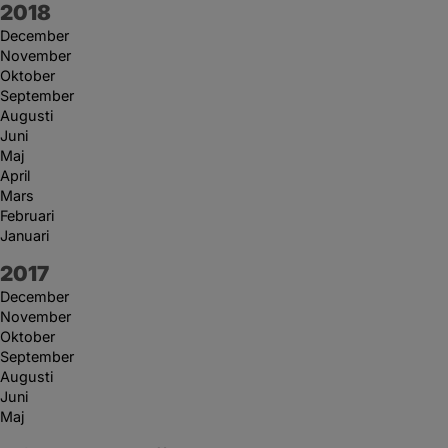
År:
2018
December
November
Oktober
September
Augusti
Juni
Maj
April
Mars
Februari
Januari
År:
2017
December
November
Oktober
September
Augusti
Juni
Maj