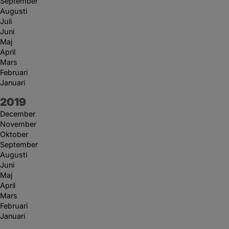
September
Augusti
Juli
Juni
Maj
April
Mars
Februari
Januari
År:
2019
December
November
Oktober
September
Augusti
Juni
Maj
April
Mars
Februari
Januari