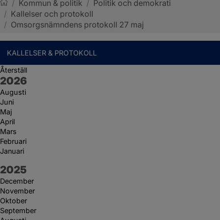
/
Kommun & politik
/
Politik och demokrati
/
Kallelser och protokoll
Sotenäs kommun
/
Omsorgsnämndens protokoll 27 maj
KALLELSER & PROTOKOLL
Återställ
År:
2026
Augusti
Juni
Maj
April
Mars
Februari
Januari
År:
2025
December
November
Oktober
September