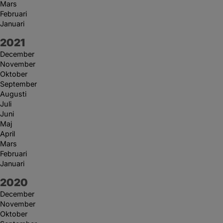
Mars
Februari
Januari
År:
2021
December
November
Oktober
September
Augusti
Juli
Juni
Maj
April
Mars
Februari
Januari
År:
2020
December
November
Oktober