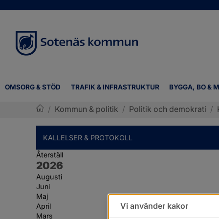
OMSORG & STÖD
TRAFIK & INFRASTRUKTUR
BYGGA, BO & M
/
Kommun & politik
/
Politik och demokrati
/
Sotenäs kommun
KALLELSER & PROTOKOLL
Återställ
År:
2026
Augusti
Juni
Maj
Vi använder kakor
April
Mars