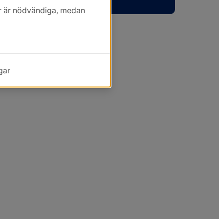
kor är nödvändiga, medan
gar