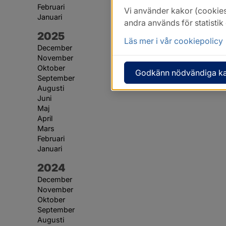
Februari
Vi använder kakor (cookies
Januari
andra används för statisti
År:
2025
Läs mer i vår cookiepolicy
December
November
Oktober
Godkänn nödvändiga k
September
Augusti
Juni
Maj
April
Mars
Februari
Januari
År:
2024
December
November
Oktober
September
Augusti