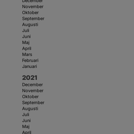
December
November
Oktober
September
Augusti
Juli
Juni
Maj
April
Mars
Februari
Januari
År:
2021
December
November
Oktober
September
Augusti
Juli
Juni
Maj
April