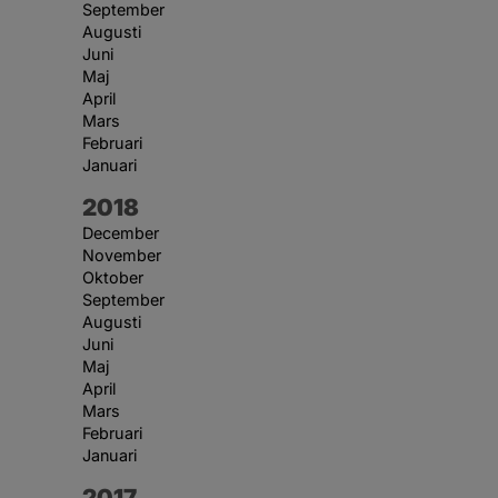
September
Augusti
Juni
Maj
April
Mars
Februari
Januari
År:
2018
December
November
Oktober
September
Augusti
Juni
Maj
April
Mars
Februari
Januari
År:
2017