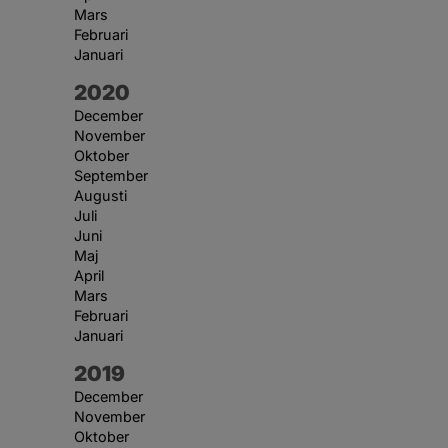
Mars
Februari
Januari
År:
2020
December
November
Oktober
September
Augusti
Juli
Juni
Maj
April
Mars
Februari
Januari
År:
2019
December
November
Oktober