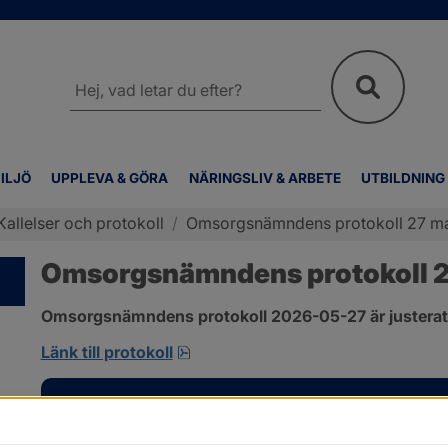
Sök
på
webbplatsen
ILJÖ
UPPLEVA & GÖRA
NÄRINGSLIV & ARBETE
UTBILDNING
Kallelser och protokoll
/
Omsorgsnämndens protokoll 27 m
Omsorgsnämndens protokoll 2
Omsorgsnämndens protokoll 2026-05-27 är justerat
pdf, 310.3 kB, öppnas i nytt fönst
Länk till protokoll
Kontakt