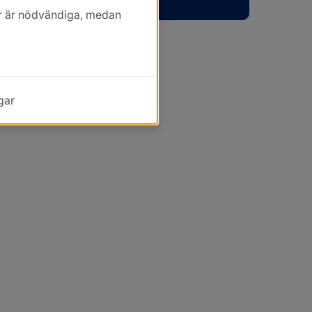
kor är nödvändiga, medan
gar