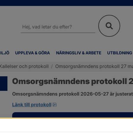
Sök
på
webbplatsen
ILJÖ
UPPLEVA & GÖRA
NÄRINGSLIV & ARBETE
UTBILDNING
Kallelser och protokoll
/
Omsorgsnämndens protokoll 27 m
Omsorgsnämndens protokoll 2
Omsorgsnämndens protokoll 2026-05-27 är justerat
pdf, 310.3 kB, öppnas i nytt fönst
Länk till protokoll
Kontakt