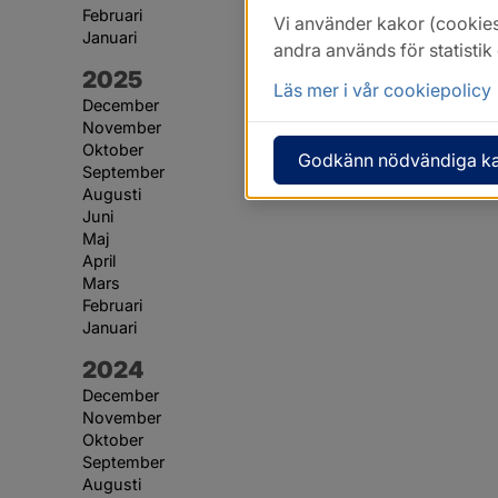
Februari
Vi använder kakor (cookies
Januari
andra används för statisti
År:
2025
Läs mer i vår cookiepolicy
December
November
Oktober
Godkänn nödvändiga k
September
Augusti
Juni
Maj
April
Mars
Februari
Januari
År:
2024
December
November
Oktober
September
Augusti