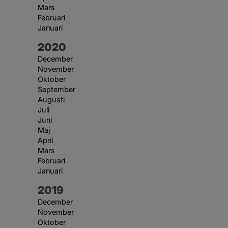
Mars
Februari
Januari
År:
2020
December
November
Oktober
September
Augusti
Juli
Juni
Maj
April
Mars
Februari
Januari
År:
2019
December
November
Oktober