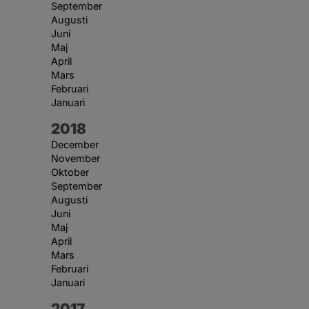
September
Augusti
Juni
Maj
April
Mars
Februari
Januari
År:
2018
December
November
Oktober
September
Augusti
Juni
Maj
April
Mars
Februari
Januari
År:
2017