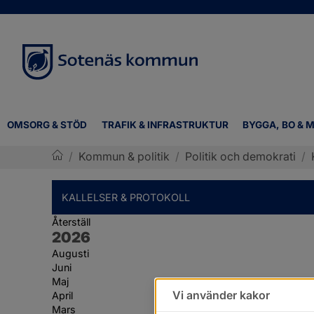
OMSORG & STÖD
TRAFIK & INFRASTRUKTUR
BYGGA, BO & M
/
Kommun & politik
/
Politik och demokrati
/
Sotenäs kommun
KALLELSER & PROTOKOLL
Återställ
År:
2026
Augusti
Juni
Maj
Vi använder kakor
April
Mars