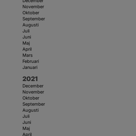
December
November
Oktober
September
Augusti
Juli
Juni
Maj
April
Mars
Februari
Januari
År:
2021
December
November
Oktober
September
Augusti
Juli
Juni
Maj
April