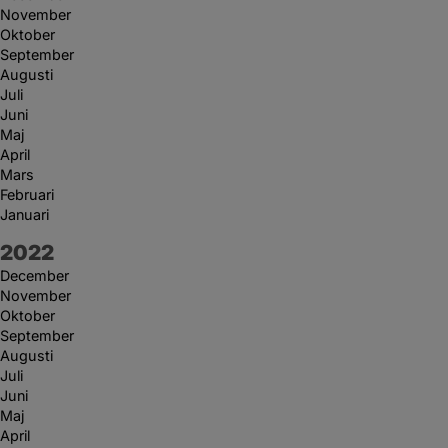
November
Oktober
September
Augusti
Juli
Juni
Maj
April
Mars
Februari
Januari
År:
2022
December
November
Oktober
September
Augusti
Juli
Juni
Maj
April