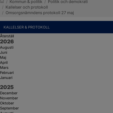
/
Kommun & politik
/
Politik och demokrati
/
Kallelser och protokoll
Sotenäs kommun
/
Omsorgsnämndens protokoll 27 maj
KALLELSER & PROTOKOLL
Återställ
År:
2026
Augusti
Juni
Maj
April
Mars
Februari
Januari
År:
2025
December
November
Oktober
September