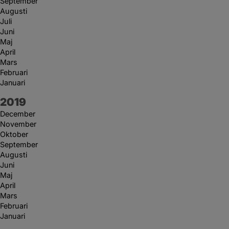
September
Augusti
Juli
Juni
Maj
April
Mars
Februari
Januari
År:
2019
December
November
Oktober
September
Augusti
Juni
Maj
April
Mars
Februari
Januari