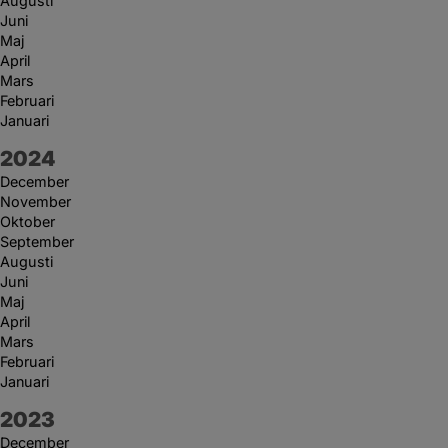
Augusti
Juni
Maj
April
Mars
Februari
Januari
År:
2024
December
November
Oktober
September
Augusti
Juni
Maj
April
Mars
Februari
Januari
År:
2023
December