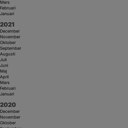
Mars
Februari
Januari
År:
2021
December
November
Oktober
September
Augusti
Juli
Juni
Maj
April
Mars
Februari
Januari
År:
2020
December
November
Oktober