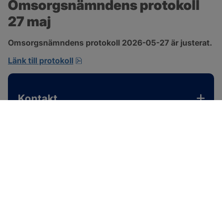
Omsorgsnämndens protokoll 
27 maj
Omsorgsnämndens protokoll 2026-05-27 är justerat.
pdf, 310.3 kB, öppnas i nytt fönster.
Länk till protokoll
Kontakt
SOTENÄS KOMMUN