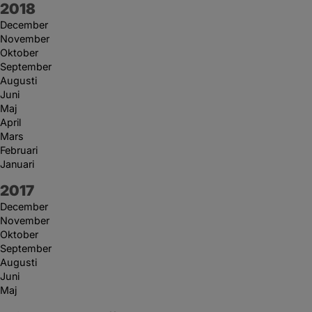
År:
2018
December
November
Oktober
September
Augusti
Juni
Maj
April
Mars
Februari
Januari
År:
2017
December
November
Oktober
September
Augusti
Juni
Maj