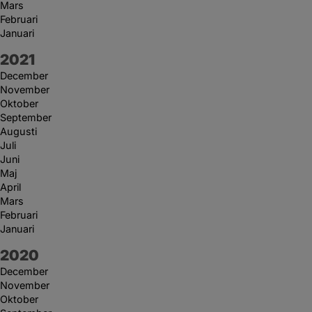
Mars
Februari
Januari
År:
2021
December
November
Oktober
September
Augusti
Juli
Juni
Maj
April
Mars
Februari
Januari
År:
2020
December
November
Oktober