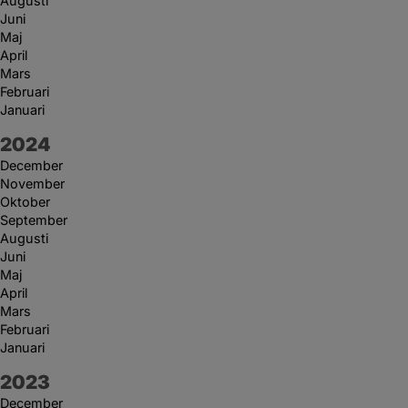
Augusti
Juni
Maj
April
Mars
Februari
Januari
År:
2024
December
November
Oktober
September
Augusti
Juni
Maj
April
Mars
Februari
Januari
År:
2023
December