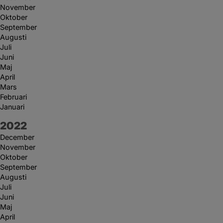
November
Oktober
September
Augusti
Juli
Juni
Maj
April
Mars
Februari
Januari
År:
2022
December
November
Oktober
September
Augusti
Juli
Juni
Maj
April