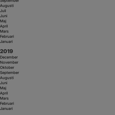
September
Augusti
Juli
Juni
Maj
April
Mars
Februari
Januari
År:
2019
December
November
Oktober
September
Augusti
Juni
Maj
April
Mars
Februari
Januari