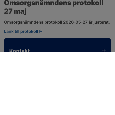
Omsorgsnämndens protokoll 
27 maj
Omsorgsnämndens protokoll 2026-05-27 är justerat.
pdf, 310.3 kB, öppnas i nytt fönster.
Länk till protokoll
Kontakt
SOTENÄS KOMMUN