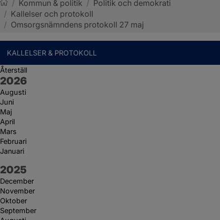
/
Kommun & politik
/
Politik och demokrati
/
Kallelser och protokoll
Sotenäs kommun
/
Omsorgsnämndens protokoll 27 maj
KALLELSER & PROTOKOLL
Återställ
År:
2026
Augusti
Juni
Maj
April
Mars
Februari
Januari
År:
2025
December
November
Oktober
September