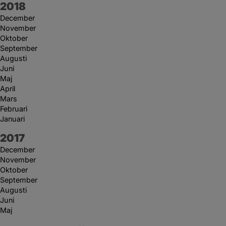
År:
2018
December
November
Oktober
September
Augusti
Juni
Maj
April
Mars
Februari
Januari
År:
2017
December
November
Oktober
September
Augusti
Juni
Maj