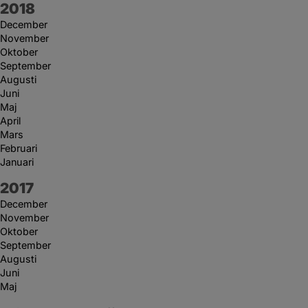
År:
2018
December
November
Oktober
September
Augusti
Juni
Maj
April
Mars
Februari
Januari
År:
2017
December
November
Oktober
September
Augusti
Juni
Maj