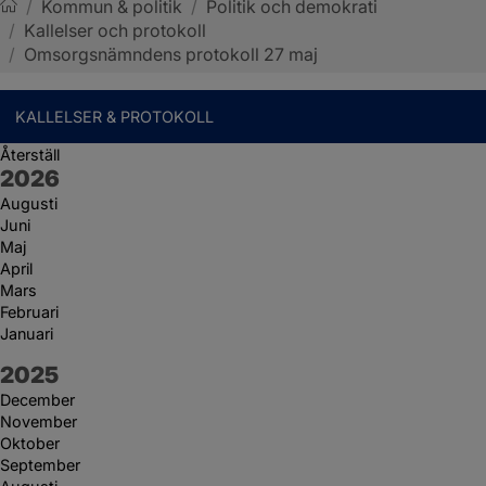
/
Kommun & politik
/
Politik och demokrati
/
Kallelser och protokoll
Sotenäs kommun
/
Omsorgsnämndens protokoll 27 maj
KALLELSER & PROTOKOLL
Återställ
År:
2026
Augusti
Juni
Maj
April
Mars
Februari
Januari
År:
2025
December
November
Oktober
September