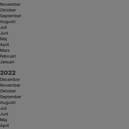
November
Oktober
September
Augusti
Juli
Juni
Maj
April
Mars
Februari
Januari
År:
2022
December
November
Oktober
September
Augusti
Juli
Juni
Maj
April