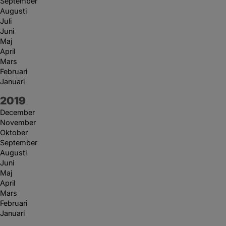
September
Augusti
Juli
Juni
Maj
April
Mars
Februari
Januari
År:
2019
December
November
Oktober
September
Augusti
Juni
Maj
April
Mars
Februari
Januari