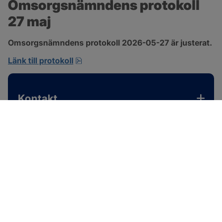
Omsorgsnämndens protokoll 
27 maj
Omsorgsnämndens protokoll 2026-05-27 är justerat.
pdf, 310.3 kB, öppnas i nytt fönster.
Länk till protokoll
Kontakt
SOTENÄS KOMMUN