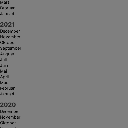
Mars
Februari
Januari
År:
2021
December
November
Oktober
September
Augusti
Juli
Juni
Maj
April
Mars
Februari
Januari
År:
2020
December
November
Oktober