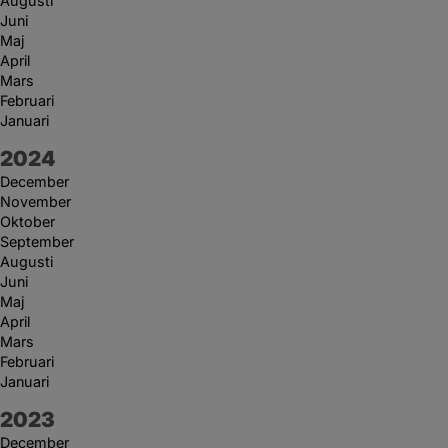
Augusti
Juni
Maj
April
Mars
Februari
Januari
År:
2024
December
November
Oktober
September
Augusti
Juni
Maj
April
Mars
Februari
Januari
År:
2023
December