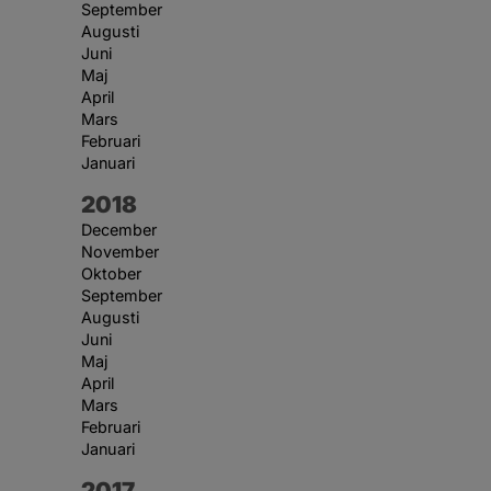
September
Augusti
Juni
Maj
April
Mars
Februari
Januari
År:
2018
December
November
Oktober
September
Augusti
Juni
Maj
April
Mars
Februari
Januari
År:
2017