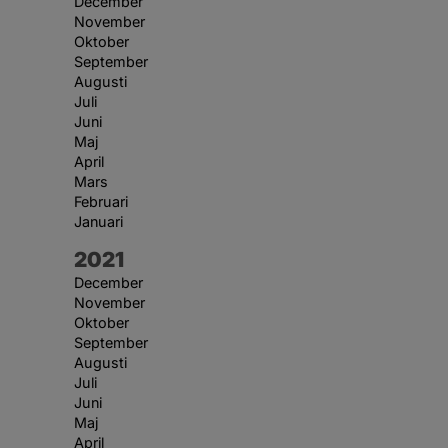
December
November
Oktober
September
Augusti
Juli
Juni
Maj
April
Mars
Februari
Januari
År:
2021
December
November
Oktober
September
Augusti
Juli
Juni
Maj
April