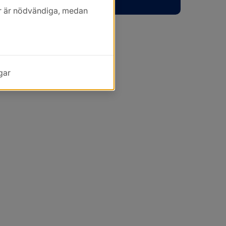
kor är nödvändiga, medan
gar