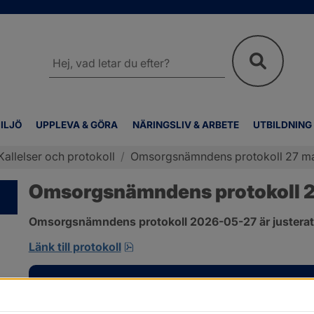
Sök
på
webbplatsen
ILJÖ
UPPLEVA & GÖRA
NÄRINGSLIV & ARBETE
UTBILDNING
Kallelser och protokoll
/
Omsorgsnämndens protokoll 27 m
Omsorgsnämndens protokoll 2
Omsorgsnämndens protokoll 2026-05-27 är justerat
pdf, 310.3 kB, öppnas i nytt fönst
Länk till protokoll
Kontakt