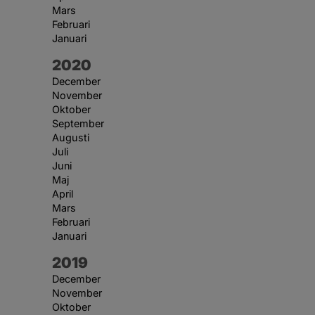
Mars
Februari
Januari
År:
2020
December
November
Oktober
September
Augusti
Juli
Juni
Maj
April
Mars
Februari
Januari
År:
2019
December
November
Oktober