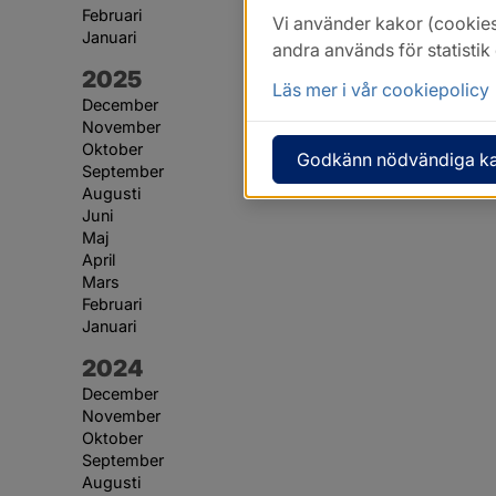
Februari
Vi använder kakor (cookies
Januari
andra används för statisti
År:
2025
Läs mer i vår cookiepolicy
December
November
Oktober
Godkänn nödvändiga k
September
Augusti
Juni
Maj
April
Mars
Februari
Januari
År:
2024
December
November
Oktober
September
Augusti