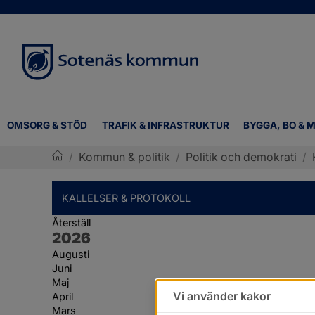
OMSORG & STÖD
TRAFIK & INFRASTRUKTUR
BYGGA, BO & M
/
Kommun & politik
/
Politik och demokrati
/
Sotenäs kommun
KALLELSER & PROTOKOLL
Återställ
År:
2026
Augusti
Juni
Maj
Vi använder kakor
April
Mars