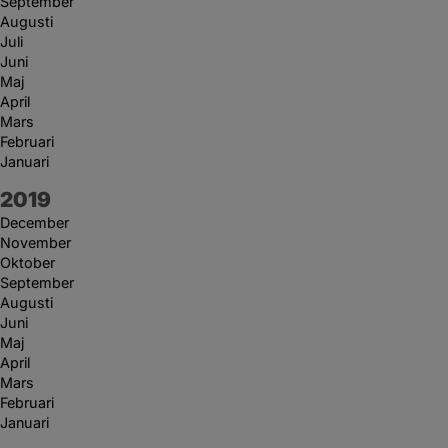
September
Augusti
Juli
Juni
Maj
April
Mars
Februari
Januari
År:
2019
December
November
Oktober
September
Augusti
Juni
Maj
April
Mars
Februari
Januari