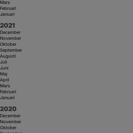
Mars
Februari
Januari
År:
2021
December
November
Oktober
September
Augusti
Juli
Juni
Maj
April
Mars
Februari
Januari
År:
2020
December
November
Oktober