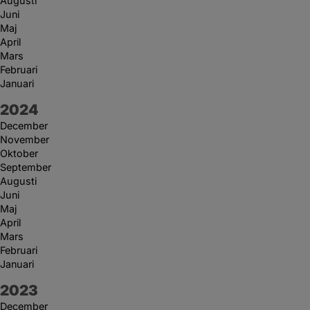
Augusti
Juni
Maj
April
Mars
Februari
Januari
År:
2024
December
November
Oktober
September
Augusti
Juni
Maj
April
Mars
Februari
Januari
År:
2023
December