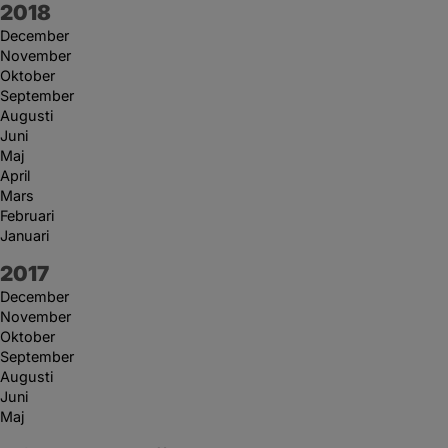
År:
2018
December
November
Oktober
September
Augusti
Juni
Maj
April
Mars
Februari
Januari
År:
2017
December
November
Oktober
September
Augusti
Juni
Maj