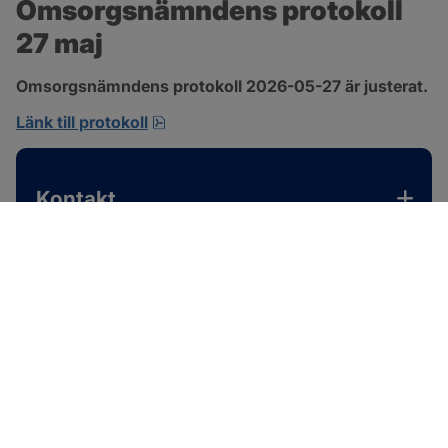
Omsorgsnämndens protokoll 
27 maj
Omsorgsnämndens protokoll 2026-05-27 är justerat.
pdf, 310.3 kB, öppnas i nytt fönster.
Länk till protokoll
Kontakt
SOTENÄS KOMMUN