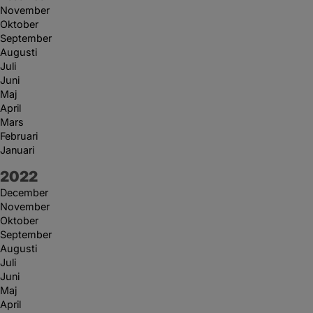
November
Oktober
September
Augusti
Juli
Juni
Maj
April
Mars
Februari
Januari
År:
2022
December
November
Oktober
September
Augusti
Juli
Juni
Maj
April