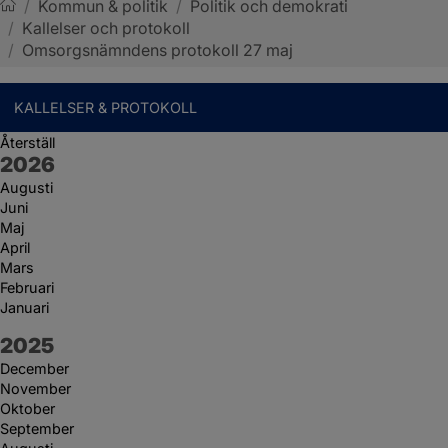
/
Kommun & politik
/
Politik och demokrati
/
Kallelser och protokoll
Sotenäs kommun
/
Omsorgsnämndens protokoll 27 maj
KALLELSER & PROTOKOLL
Återställ
År:
2026
Augusti
Juni
Maj
April
Mars
Februari
Januari
År:
2025
December
November
Oktober
September