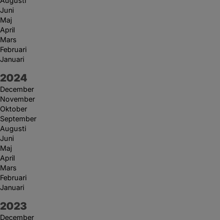
Augusti
Juni
Maj
April
Mars
Februari
Januari
År:
2024
December
November
Oktober
September
Augusti
Juni
Maj
April
Mars
Februari
Januari
År:
2023
December