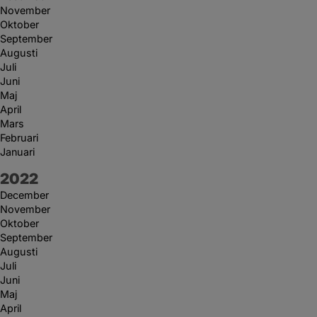
November
Oktober
September
Augusti
Juli
Juni
Maj
April
Mars
Februari
Januari
År:
2022
December
November
Oktober
September
Augusti
Juli
Juni
Maj
April