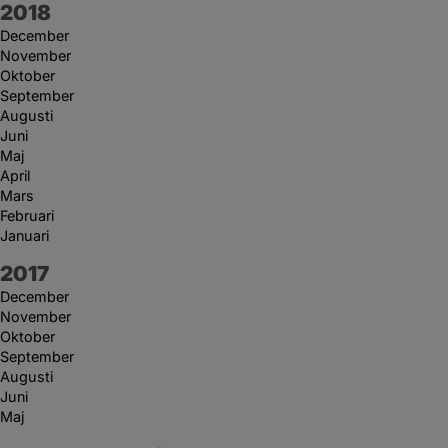
År:
2018
December
November
Oktober
September
Augusti
Juni
Maj
April
Mars
Februari
Januari
År:
2017
December
November
Oktober
September
Augusti
Juni
Maj