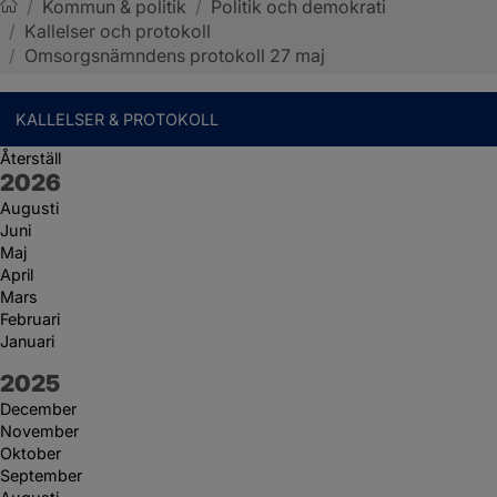
/
Kommun & politik
/
Politik och demokrati
/
Kallelser och protokoll
Sotenäs kommun
/
Omsorgsnämndens protokoll 27 maj
KALLELSER & PROTOKOLL
Återställ
År:
2026
Augusti
Juni
Maj
April
Mars
Februari
Januari
År:
2025
December
November
Oktober
September