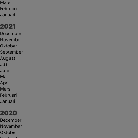
Mars
Februari
Januari
År:
2021
December
November
Oktober
September
Augusti
Juli
Juni
Maj
April
Mars
Februari
Januari
År:
2020
December
November
Oktober