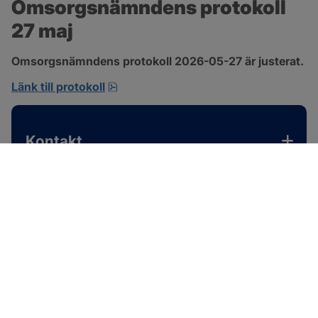
Omsorgsnämndens protokoll 
27 maj
Omsorgsnämndens protokoll 2026-05-27 är justerat.
pdf, 310.3 kB, öppnas i nytt fönster.
Länk till protokoll
Kontakt
SOTENÄS KOMMUN