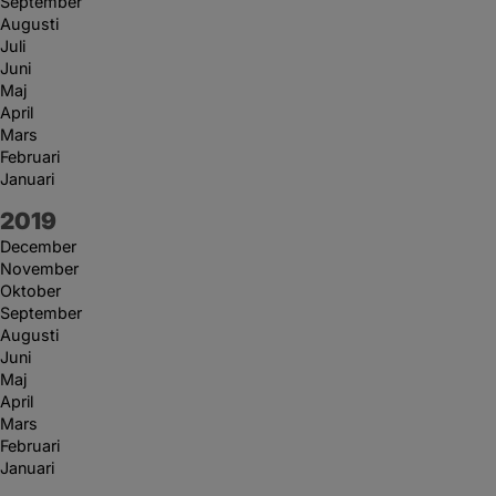
September
Augusti
Juli
Juni
Maj
April
Mars
Februari
Januari
År:
2019
December
November
Oktober
September
Augusti
Juni
Maj
April
Mars
Februari
Januari