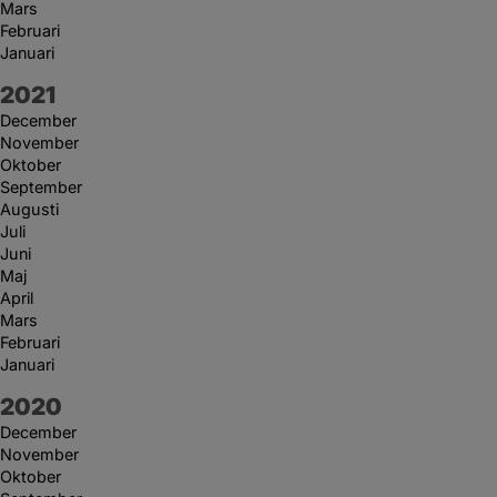
Mars
Februari
Januari
År:
2021
December
November
Oktober
September
Augusti
Juli
Juni
Maj
April
Mars
Februari
Januari
År:
2020
December
November
Oktober