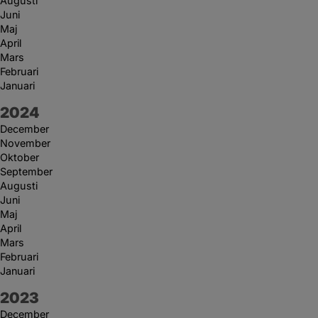
Augusti
Juni
Maj
April
Mars
Februari
Januari
År:
2024
December
November
Oktober
September
Augusti
Juni
Maj
April
Mars
Februari
Januari
År:
2023
December