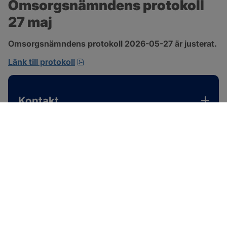
Omsorgsnämndens protokoll 
27 maj
Omsorgsnämndens protokoll 2026-05-27 är justerat.
pdf, 310.3 kB, öppnas i nytt fönster.
Länk till protokoll
Kontakt
SOTENÄS KOMMUN