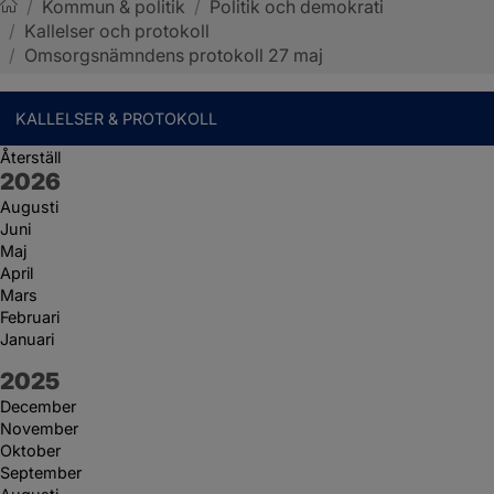
/
Kommun & politik
/
Politik och demokrati
/
Kallelser och protokoll
Sotenäs kommun
/
Omsorgsnämndens protokoll 27 maj
KALLELSER & PROTOKOLL
Återställ
År:
2026
Augusti
Juni
Maj
April
Mars
Februari
Januari
År:
2025
December
November
Oktober
September