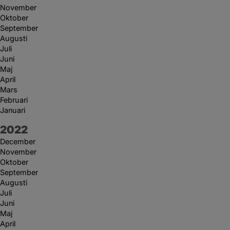
November
Oktober
September
Augusti
Juli
Juni
Maj
April
Mars
Februari
Januari
År:
2022
December
November
Oktober
September
Augusti
Juli
Juni
Maj
April