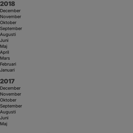
År:
2018
December
November
Oktober
September
Augusti
Juni
Maj
April
Mars
Februari
Januari
År:
2017
December
November
Oktober
September
Augusti
Juni
Maj