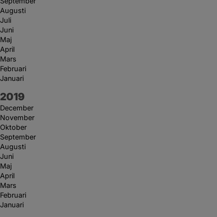
September
Augusti
Juli
Juni
Maj
April
Mars
Februari
Januari
År:
2019
December
November
Oktober
September
Augusti
Juni
Maj
April
Mars
Februari
Januari