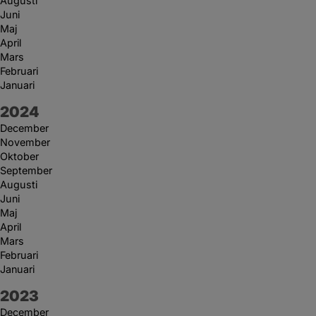
Augusti
Juni
Maj
April
Mars
Februari
Januari
År:
2024
December
November
Oktober
September
Augusti
Juni
Maj
April
Mars
Februari
Januari
År:
2023
December