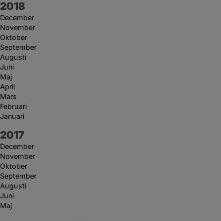
År:
2018
December
November
Oktober
September
Augusti
Juni
Maj
April
Mars
Februari
Januari
År:
2017
December
November
Oktober
September
Augusti
Juni
Maj