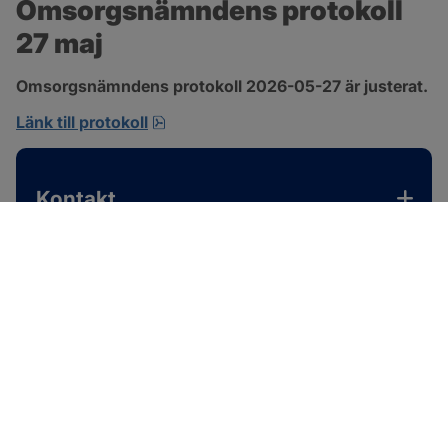
Omsorgsnämndens protokoll 
27 maj
Omsorgsnämndens protokoll 2026-05-27 är justerat.
pdf, 310.3 kB, öppnas i nytt fönster.
Länk till protokoll
Kontakt
SOTENÄS KOMMUN