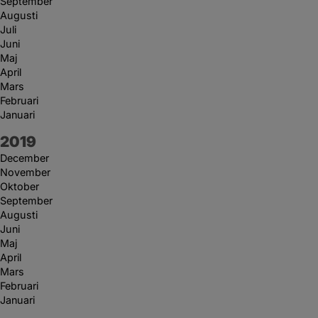
September
Augusti
Juli
Juni
Maj
April
Mars
Februari
Januari
År:
2019
December
November
Oktober
September
Augusti
Juni
Maj
April
Mars
Februari
Januari