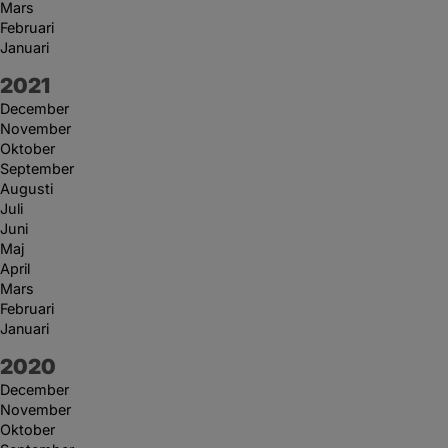
Mars
Februari
Januari
År:
2021
December
November
Oktober
September
Augusti
Juli
Juni
Maj
April
Mars
Februari
Januari
År:
2020
December
November
Oktober