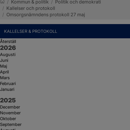
/
Kommun & politik
/
Politik och demokrati
/
Kallelser och protokoll
Sotenäs kommun
/
Omsorgsnämndens protokoll 27 maj
KALLELSER & PROTOKOLL
Återställ
År:
2026
Augusti
Juni
Maj
April
Mars
Februari
Januari
År:
2025
December
November
Oktober
September