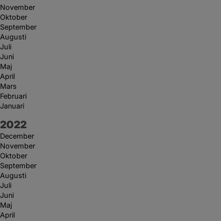
November
Oktober
September
Augusti
Juli
Juni
Maj
April
Mars
Februari
Januari
År:
2022
December
November
Oktober
September
Augusti
Juli
Juni
Maj
April