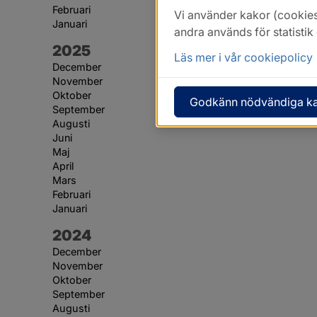
Februari
Vi använder kakor (cookies
Januari
andra används för statisti
År:
2025
Läs mer i vår cookiepolicy
December
November
Oktober
Godkänn nödvändiga k
September
Augusti
Juni
Maj
April
Mars
Februari
Januari
År:
2024
December
November
Oktober
September
Augusti