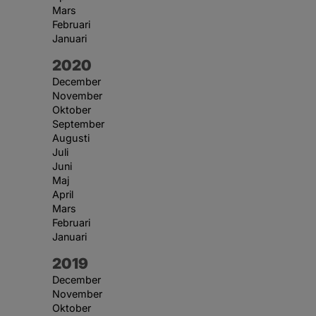
Mars
Februari
Januari
År:
2020
December
November
Oktober
September
Augusti
Juli
Juni
Maj
April
Mars
Februari
Januari
År:
2019
December
November
Oktober