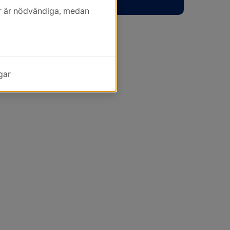
kor är nödvändiga, medan
gar