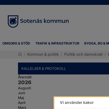
OMSORG & STÖD
TRAFIK & INFRASTRUKTUR
BYGGA, BO & M
/
Kommun & politik
/
Politik och demokrati
/
Sotenäs kommun
KALLELSER & PROTOKOLL
Återställ
År:
2026
Augusti
Juni
Maj
Vi använder kakor
April
Mars