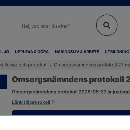
Sök
på
webbplatsen
ILJÖ
UPPLEVA & GÖRA
NÄRINGSLIV & ARBETE
UTBILDNING
Kallelser och protokoll
/
Omsorgsnämndens protokoll 27 m
Omsorgsnämndens protokoll 2
Omsorgsnämndens protokoll 2026-05-27 är justerat
pdf, 310.3 kB, öppnas i nytt fönst
Länk till protokoll
Kontakt