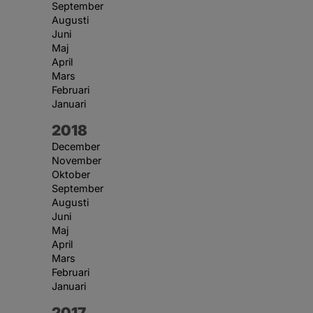
September
Augusti
Juni
Maj
April
Mars
Februari
Januari
År:
2018
December
November
Oktober
September
Augusti
Juni
Maj
April
Mars
Februari
Januari
År:
2017