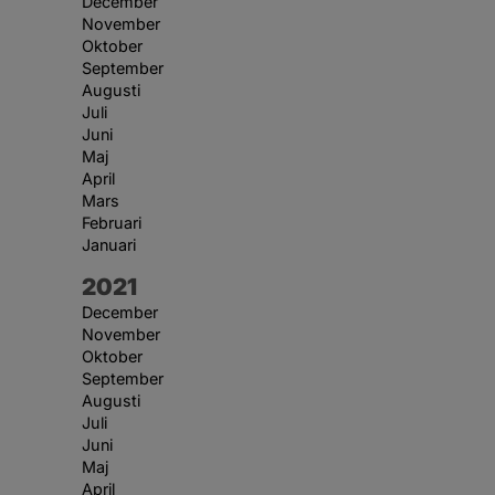
December
November
Oktober
September
Augusti
Juli
Juni
Maj
April
Mars
Februari
Januari
År:
2021
December
November
Oktober
September
Augusti
Juli
Juni
Maj
April