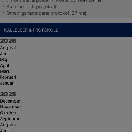
/
Kallelser och protokoll
Sotenäs kommun
/
Omsorgsnämndens protokoll 27 maj
KALLELSER & PROTOKOLL
År:
2026
Augusti
Juni
Maj
April
Mars
Februari
Januari
År:
2025
December
November
Oktober
September
Augusti
Juni