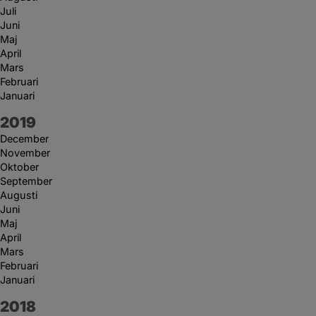
Juli
Juni
Maj
April
Mars
Februari
Januari
År:
2019
December
November
Oktober
September
Augusti
Juni
Maj
April
Mars
Februari
Januari
År:
2018