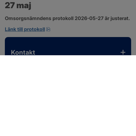
27 maj
Omsorgsnämndens protokoll 2026-05-27 är justerat.
pdf, 310.3 kB, öppnas i nytt fönster.
Länk till protokoll
Kontakt
SOTENÄS KOMMUN
Besöksadress