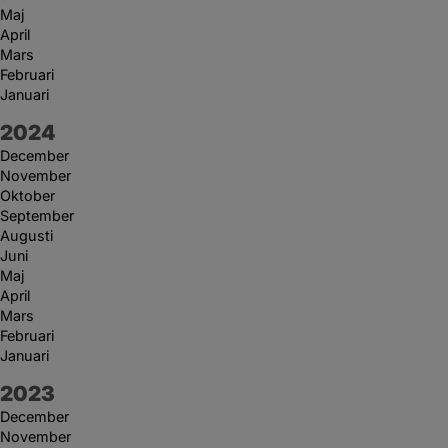
Maj
April
Mars
Februari
Januari
År:
2024
December
November
Oktober
September
Augusti
Juni
Maj
April
Mars
Februari
Januari
År:
2023
December
November