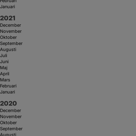
Februari
Januari
År:
2021
December
November
Oktober
September
Augusti
Juli
Juni
Maj
April
Mars
Februari
Januari
År:
2020
December
November
Oktober
September
Augusti