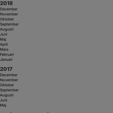
År:
2018
December
November
Oktober
September
Augusti
Juni
Maj
April
Mars
Februari
Januari
År:
2017
December
November
Oktober
September
Augusti
Juni
Maj