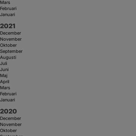
Mars
Februari
Januari
År:
2021
December
November
Oktober
September
Augusti
Juli
Juni
Maj
April
Mars
Februari
Januari
År:
2020
December
November
Oktober