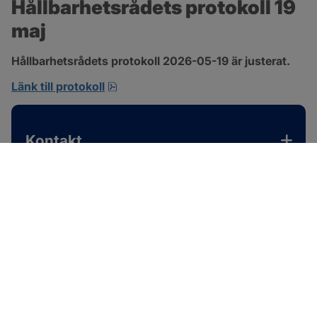
Hållbarhetsrådets protokoll 19 
maj
Hållbarhetsrådets protokoll 2026-05-19 är justerat.
pdf, 701.9 kB, öppnas i nytt fönster.
Länk till protokoll
Kontakt
SOTENÄS KOMMUN