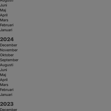
Augusti
Juni
Maj
April
Mars
Februari
Januari
År:
2024
December
November
Oktober
September
Augusti
Juni
Maj
April
Mars
Februari
Januari
År:
2023
December