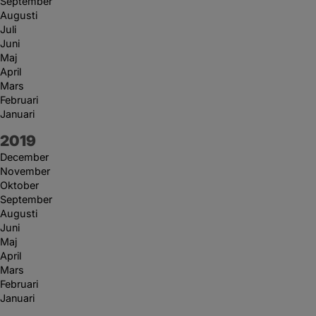
September
Augusti
Juli
Juni
Maj
April
Mars
Februari
Januari
År:
2019
December
November
Oktober
September
Augusti
Juni
Maj
April
Mars
Februari
Januari