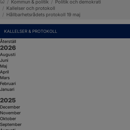
/
Kommun & politik
/
Politik och demokrati
/
Kallelser och protokoll
Sotenäs kommun
/
Hållbarhetsrådets protokoll 19 maj
KALLELSER & PROTOKOLL
Återställ
År:
2026
Augusti
Juni
Maj
April
Mars
Februari
Januari
År:
2025
December
November
Oktober
September