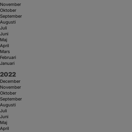
November
Oktober
September
Augusti
Juli
Juni
Maj
April
Mars
Februari
Januari
År:
2022
December
November
Oktober
September
Augusti
Juli
Juni
Maj
April