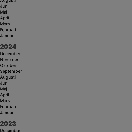
Augusti
Juni
Maj
April
Mars
Februari
Januari
År:
2024
December
November
Oktober
September
Augusti
Juni
Maj
April
Mars
Februari
Januari
År:
2023
December