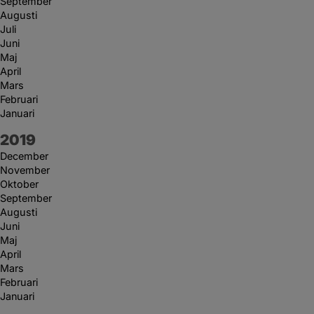
September
Augusti
Juli
Juni
Maj
April
Mars
Februari
Januari
År:
2019
December
November
Oktober
September
Augusti
Juni
Maj
April
Mars
Februari
Januari