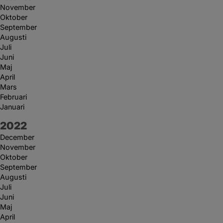
November
Oktober
September
Augusti
Juli
Juni
Maj
April
Mars
Februari
Januari
År:
2022
December
November
Oktober
September
Augusti
Juli
Juni
Maj
April