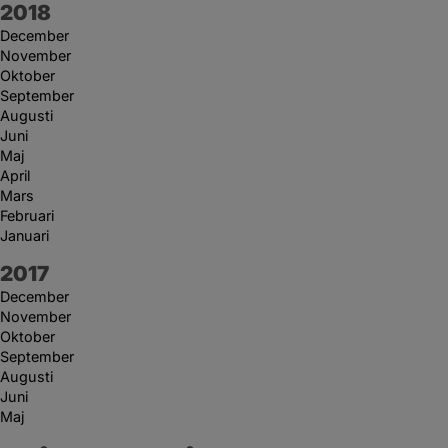
År:
2018
December
November
Oktober
September
Augusti
Juni
Maj
April
Mars
Februari
Januari
År:
2017
December
November
Oktober
September
Augusti
Juni
Maj