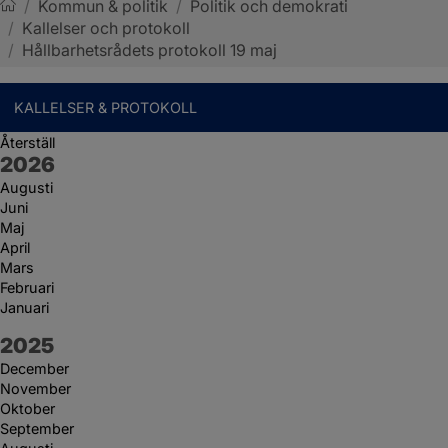
/
Kommun & politik
/
Politik och demokrati
/
Kallelser och protokoll
Sotenäs kommun
/
Hållbarhetsrådets protokoll 19 maj
KALLELSER & PROTOKOLL
Återställ
År:
2026
Augusti
Juni
Maj
April
Mars
Februari
Januari
År:
2025
December
November
Oktober
September