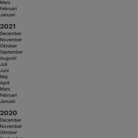
Mars
Februari
Januari
År:
2021
December
November
Oktober
September
Augusti
Juli
Juni
Maj
April
Mars
Februari
Januari
År:
2020
December
November
Oktober