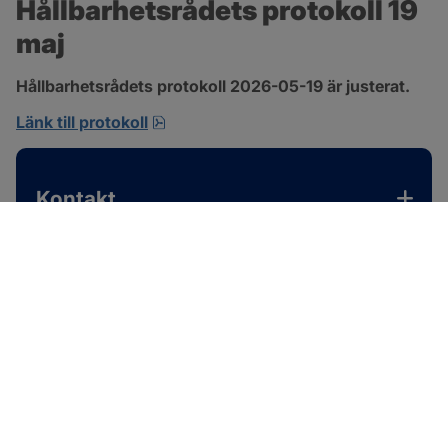
Hållbarhetsrådets protokoll 19 
maj
Hållbarhetsrådets protokoll 2026-05-19 är justerat.
pdf, 701.9 kB, öppnas i nytt fönster.
Länk till protokoll
Kontakt
SOTENÄS KOMMUN