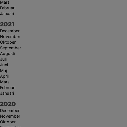
Mars
Februari
Januari
År:
2021
December
November
Oktober
September
Augusti
Juli
Juni
Maj
April
Mars
Februari
Januari
År:
2020
December
November
Oktober