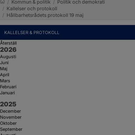
/
Kommun & politik
/
Politik och demokrati
/
Kallelser och protokoll
Sotenäs kommun
/
Hållbarhetsrådets protokoll 19 maj
KALLELSER & PROTOKOLL
Återställ
År:
2026
Augusti
Juni
Maj
April
Mars
Februari
Januari
År:
2025
December
November
Oktober
September