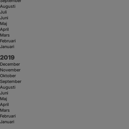
September
Augusti
Juli
Juni
Maj
April
Mars
Februari
Januari
År:
2019
December
November
Oktober
September
Augusti
Juni
Maj
April
Mars
Februari
Januari