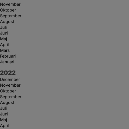
November
Oktober
September
Augusti
Juli
Juni
Maj
April
Mars
Februari
Januari
År:
2022
December
November
Oktober
September
Augusti
Juli
Juni
Maj
April