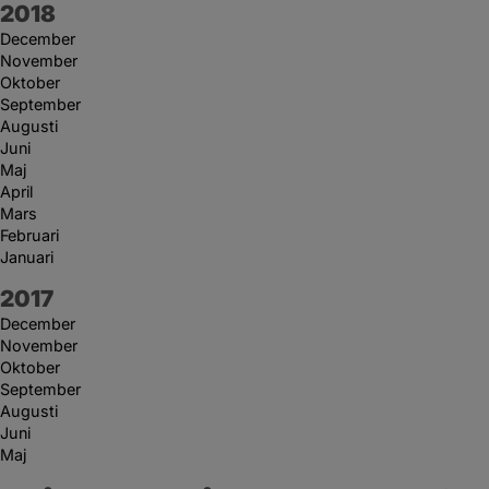
År:
2018
December
November
Oktober
September
Augusti
Juni
Maj
April
Mars
Februari
Januari
År:
2017
December
November
Oktober
September
Augusti
Juni
Maj