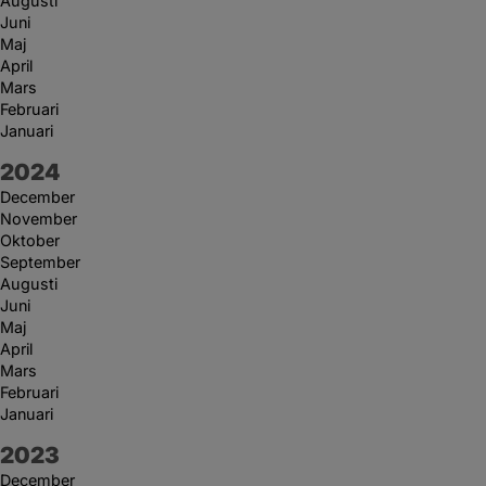
Augusti
Juni
Maj
April
Mars
Februari
Januari
År:
2024
December
November
Oktober
September
Augusti
Juni
Maj
April
Mars
Februari
Januari
År:
2023
December