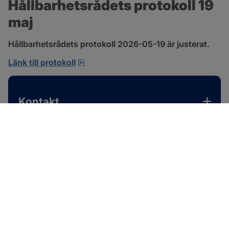
Hållbarhetsrådets protokoll 19 
maj
Hållbarhetsrådets protokoll 2026-05-19 är justerat.
pdf, 701.9 kB, öppnas i nytt fönster.
Länk till protokoll
Kontakt
SOTENÄS KOMMUN