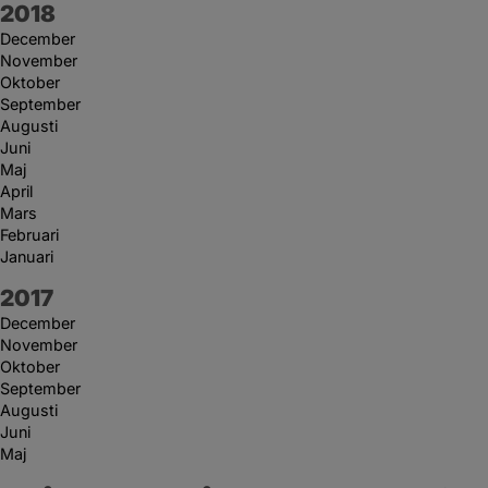
År:
2018
December
November
Oktober
September
Augusti
Juni
Maj
April
Mars
Februari
Januari
År:
2017
December
November
Oktober
September
Augusti
Juni
Maj