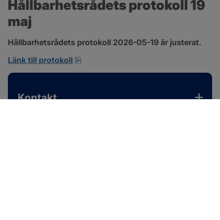
Hållbarhetsrådets protokoll 19 
maj
Hållbarhetsrådets protokoll 2026-05-19 är justerat.
pdf, 701.9 kB, öppnas i nytt fönster.
Länk till protokoll
Kontakt
SOTENÄS KOMMUN