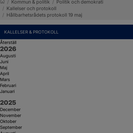
/
Kommun & politik
/
Politik och demokrati
/
Kallelser och protokoll
Sotenäs kommun
/
Hållbarhetsrådets protokoll 19 maj
KALLELSER & PROTOKOLL
Återställ
År:
2026
Augusti
Juni
Maj
April
Mars
Februari
Januari
År:
2025
December
November
Oktober
September