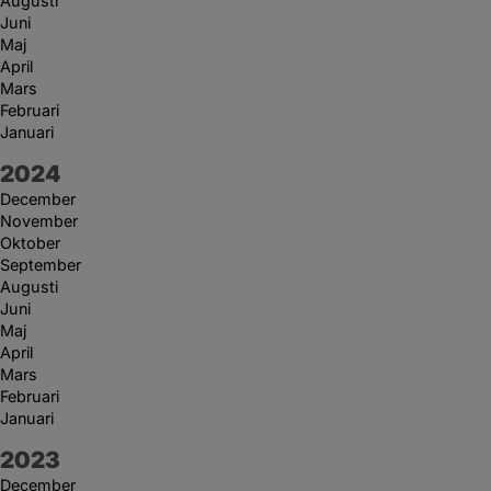
Augusti
Juni
Maj
April
Mars
Februari
Januari
År:
2024
December
November
Oktober
September
Augusti
Juni
Maj
April
Mars
Februari
Januari
År:
2023
December