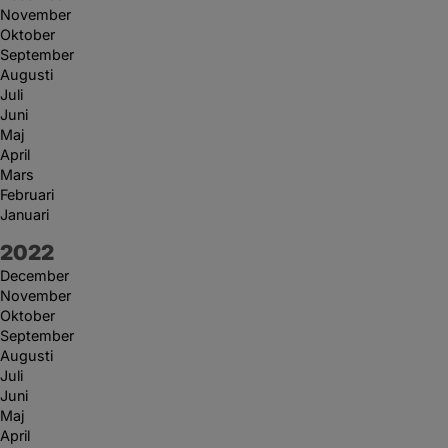
November
Oktober
September
Augusti
Juli
Juni
Maj
April
Mars
Februari
Januari
År:
2022
December
November
Oktober
September
Augusti
Juli
Juni
Maj
April