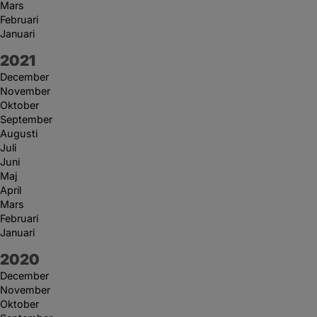
Mars
Februari
Januari
År:
2021
December
November
Oktober
September
Augusti
Juli
Juni
Maj
April
Mars
Februari
Januari
År:
2020
December
November
Oktober