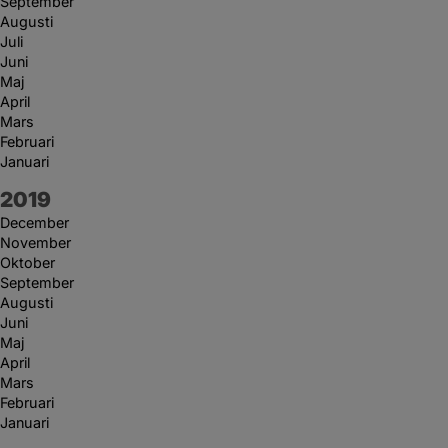
September
Augusti
Juli
Juni
Maj
April
Mars
Februari
Januari
År:
2019
December
November
Oktober
September
Augusti
Juni
Maj
April
Mars
Februari
Januari