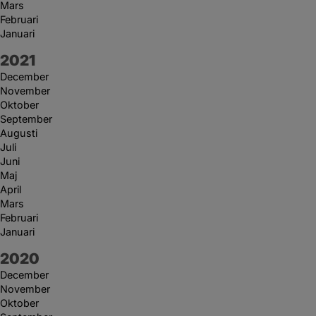
Mars
Februari
Januari
År:
2021
December
November
Oktober
September
Augusti
Juli
Juni
Maj
April
Mars
Februari
Januari
År:
2020
December
November
Oktober