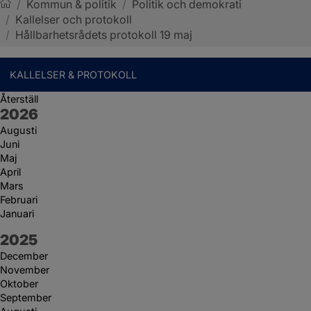
/
Kommun & politik
/
Politik och demokrati
/
Kallelser och protokoll
Sotenäs kommun
/
Hållbarhetsrådets protokoll 19 maj
KALLELSER & PROTOKOLL
Återställ
År:
2026
Augusti
Juni
Maj
April
Mars
Februari
Januari
År:
2025
December
November
Oktober
September