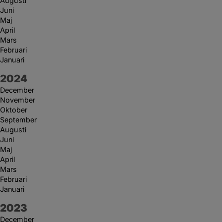
Augusti
Juni
Maj
April
Mars
Februari
Januari
År:
2024
December
November
Oktober
September
Augusti
Juni
Maj
April
Mars
Februari
Januari
År:
2023
December