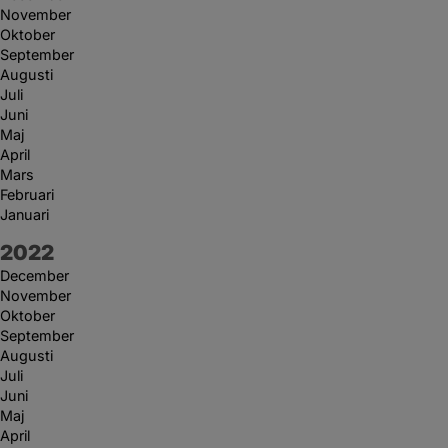
November
Oktober
September
Augusti
Juli
Juni
Maj
April
Mars
Februari
Januari
År:
2022
December
November
Oktober
September
Augusti
Juli
Juni
Maj
April