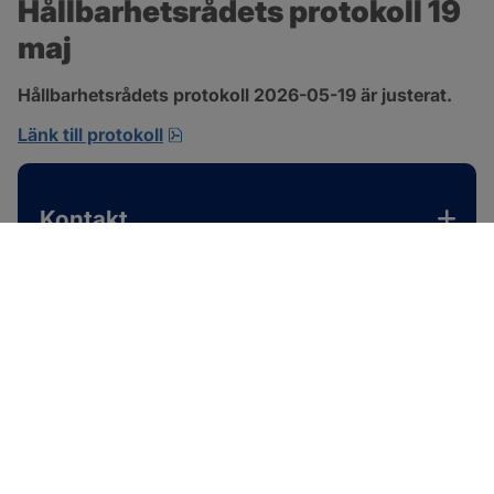
Hållbarhetsrådets protokoll 19 
maj
Hållbarhetsrådets protokoll 2026-05-19 är justerat.
pdf, 701.9 kB, öppnas i nytt fönster.
Länk till protokoll
Kontakt
SOTENÄS KOMMUN