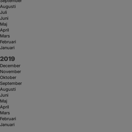
September
Augusti
Juli
Juni
Maj
April
Mars
Februari
Januari
År:
2019
December
November
Oktober
September
Augusti
Juni
Maj
April
Mars
Februari
Januari