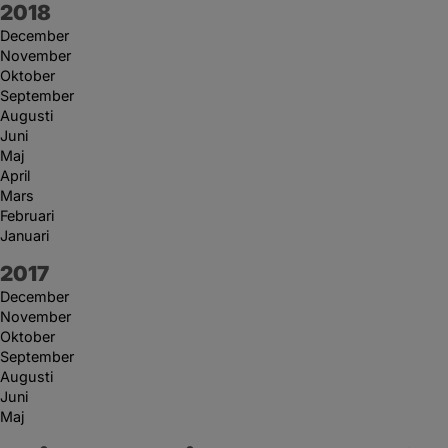
År:
2018
December
November
Oktober
September
Augusti
Juni
Maj
April
Mars
Februari
Januari
År:
2017
December
November
Oktober
September
Augusti
Juni
Maj