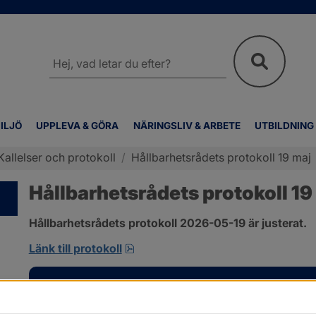
Sök
på
webbplatsen
ILJÖ
UPPLEVA & GÖRA
NÄRINGSLIV & ARBETE
UTBILDNING
Kallelser och protokoll
/
Hållbarhetsrådets protokoll 19 maj
Hållbarhetsrådets protokoll 19
Hållbarhetsrådets protokoll 2026-05-19 är justerat.
pdf, 701.9 kB, öppnas i nytt fönst
Länk till protokoll
Kontakt