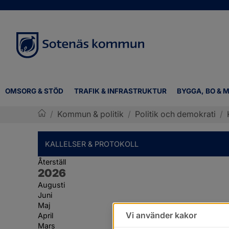
OMSORG & STÖD
TRAFIK & INFRASTRUKTUR
BYGGA, BO & M
/
Kommun & politik
/
Politik och demokrati
/
Sotenäs kommun
KALLELSER & PROTOKOLL
Återställ
År:
2026
Augusti
Juni
Maj
Vi använder kakor
April
Mars