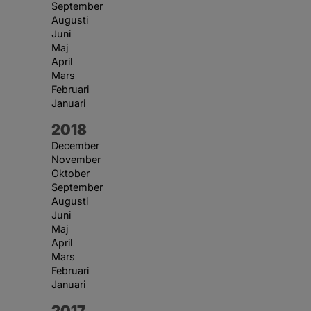
September
Augusti
Juni
Maj
April
Mars
Februari
Januari
År:
2018
December
November
Oktober
September
Augusti
Juni
Maj
April
Mars
Februari
Januari
År:
2017