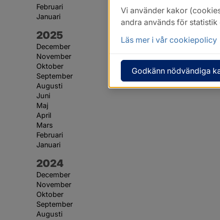
Februari
Vi använder kakor (cookies
Januari
andra används för statisti
År:
2025
Läs mer i vår cookiepolicy
December
November
Oktober
Godkänn nödvändiga k
September
Augusti
Juni
Maj
April
Mars
Februari
Januari
År:
2024
December
November
Oktober
September
Augusti