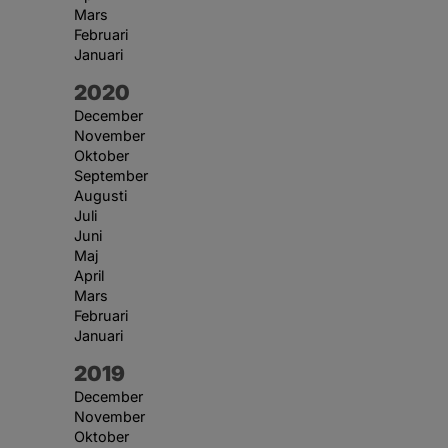
Mars
Februari
Januari
År:
2020
December
November
Oktober
September
Augusti
Juli
Juni
Maj
April
Mars
Februari
Januari
År:
2019
December
November
Oktober