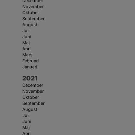
December
November
Oktober
September
Augusti
Juli
Juni
Maj
April
Mars
Februari
Januari
År:
2021
December
November
Oktober
September
Augusti
Juli
Juni
Maj
April