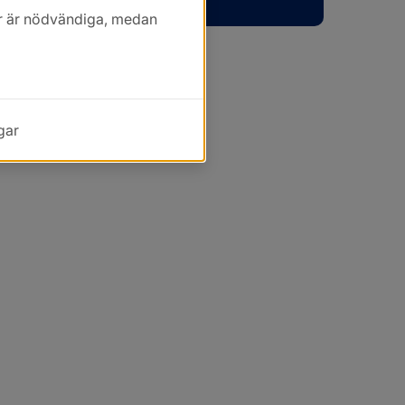
kor är nödvändiga, medan
gar