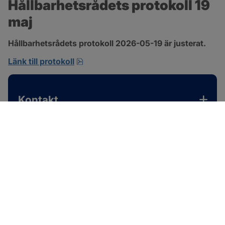
Hållbarhetsrådets protokoll 19 
maj
Hållbarhetsrådets protokoll 2026-05-19 är justerat.
pdf, 701.9 kB, öppnas i nytt fönster.
Länk till protokoll
Kontakt
SOTENÄS KOMMUN