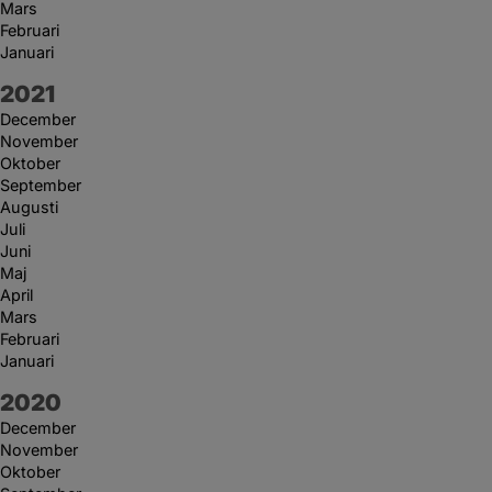
Mars
Februari
Januari
År:
2021
December
November
Oktober
September
Augusti
Juli
Juni
Maj
April
Mars
Februari
Januari
År:
2020
December
November
Oktober