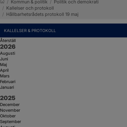
/
Kommun & politik
/
Politik och demokrati
/
Kallelser och protokoll
Sotenäs kommun
/
Hållbarhetsrådets protokoll 19 maj
KALLELSER & PROTOKOLL
Återställ
År:
2026
Augusti
Juni
Maj
April
Mars
Februari
Januari
År:
2025
December
November
Oktober
September