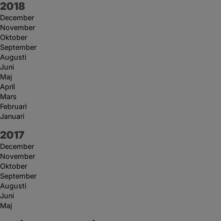
År:
2018
December
November
Oktober
September
Augusti
Juni
Maj
April
Mars
Februari
Januari
År:
2017
December
November
Oktober
September
Augusti
Juni
Maj