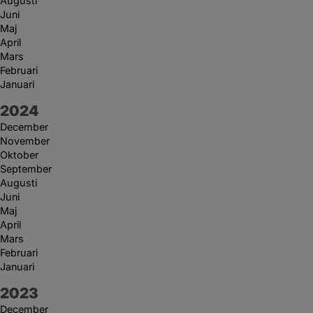
Augusti
Juni
Maj
April
Mars
Februari
Januari
År:
2024
December
November
Oktober
September
Augusti
Juni
Maj
April
Mars
Februari
Januari
År:
2023
December