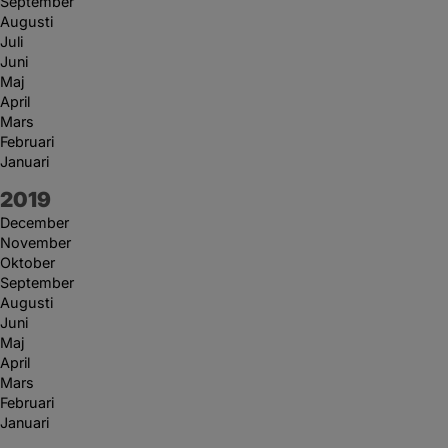
September
Augusti
Juli
Juni
Maj
April
Mars
Februari
Januari
År:
2019
December
November
Oktober
September
Augusti
Juni
Maj
April
Mars
Februari
Januari