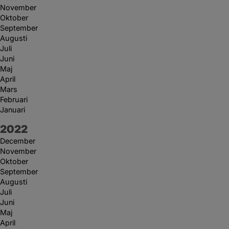
November
Oktober
September
Augusti
Juli
Juni
Maj
April
Mars
Februari
Januari
År:
2022
December
November
Oktober
September
Augusti
Juli
Juni
Maj
April