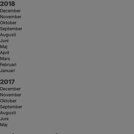
År:
2018
December
November
Oktober
September
Augusti
Juni
Maj
April
Mars
Februari
Januari
År:
2017
December
November
Oktober
September
Augusti
Juni
Maj