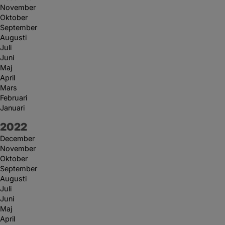
November
Oktober
September
Augusti
Juli
Juni
Maj
April
Mars
Februari
Januari
År:
2022
December
November
Oktober
September
Augusti
Juli
Juni
Maj
April