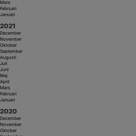
Mars
Februari
Januari
År:
2021
December
November
Oktober
September
Augusti
Juli
Juni
Maj
April
Mars
Februari
Januari
År:
2020
December
November
Oktober