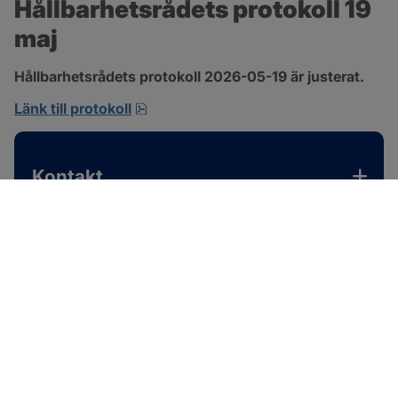
Hållbarhetsrådets protokoll 19 
maj
Hållbarhetsrådets protokoll 2026-05-19 är justerat.
pdf, 701.9 kB, öppnas i nytt fönster.
Länk till protokoll
Kontakt
SOTENÄS KOMMUN