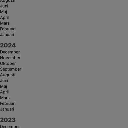
Augusti
Juni
Maj
April
Mars
Februari
Januari
År:
2024
December
November
Oktober
September
Augusti
Juni
Maj
April
Mars
Februari
Januari
År:
2023
December