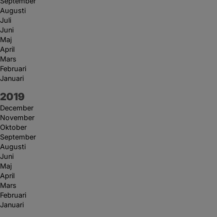
September
Augusti
Juli
Juni
Maj
April
Mars
Februari
Januari
År:
2019
December
November
Oktober
September
Augusti
Juni
Maj
April
Mars
Februari
Januari