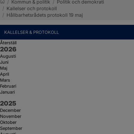
/
Kommun & politik
/
Politik och demokrati
/
Kallelser och protokoll
Sotenäs kommun
/
Hållbarhetsrådets protokoll 19 maj
KALLELSER & PROTOKOLL
Återställ
År:
2026
Augusti
Juni
Maj
April
Mars
Februari
Januari
År:
2025
December
November
Oktober
September