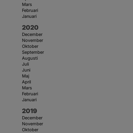
Mars
Februari
Januari
År:
2020
December
November
Oktober
September
Augusti
Juli
Juni
Maj
April
Mars
Februari
Januari
År:
2019
December
November
Oktober