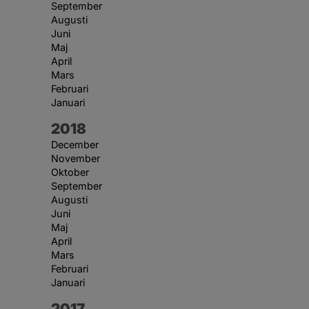
September
Augusti
Juni
Maj
April
Mars
Februari
Januari
År:
2018
December
November
Oktober
September
Augusti
Juni
Maj
April
Mars
Februari
Januari
År:
2017