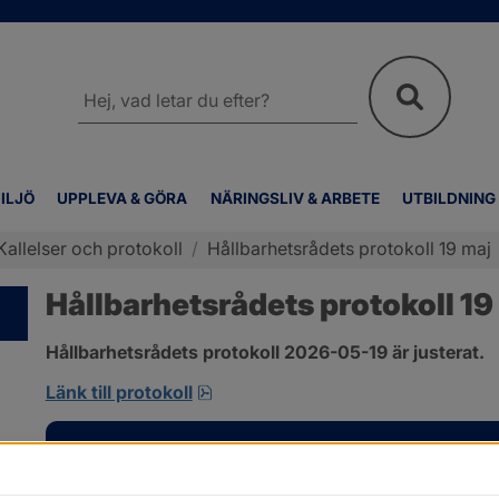
Sök
på
webbplatsen
ILJÖ
UPPLEVA & GÖRA
NÄRINGSLIV & ARBETE
UTBILDNING
Kallelser och protokoll
/
Hållbarhetsrådets protokoll 19 maj
Hållbarhetsrådets protokoll 19
Hållbarhetsrådets protokoll 2026-05-19 är justerat.
pdf, 701.9 kB, öppnas i nytt fönst
Länk till protokoll
Kontakt