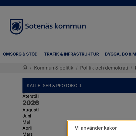
OMSORG & STÖD
TRAFIK & INFRASTRUKTUR
BYGGA, BO & M
/
Kommun & politik
/
Politik och demokrati
/
Sotenäs kommun
KALLELSER & PROTOKOLL
Återställ
År:
2026
Augusti
Juni
Maj
Vi använder kakor
April
Mars