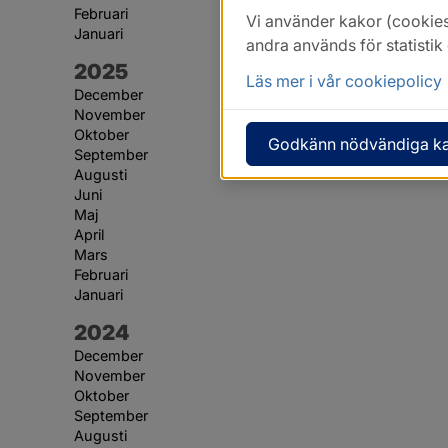
Februari
Vi använder kakor (cookies
Januari
andra används för statisti
År:
2025
Läs mer i vår cookiepolicy
December
November
Oktober
Godkänn nödvändiga k
September
Augusti
Juni
Maj
April
Mars
Februari
Januari
År:
2024
December
November
Oktober
September
Augusti