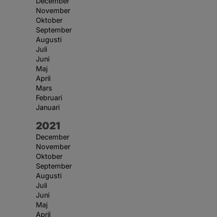
December
November
Oktober
September
Augusti
Juli
Juni
Maj
April
Mars
Februari
Januari
År:
2021
December
November
Oktober
September
Augusti
Juli
Juni
Maj
April