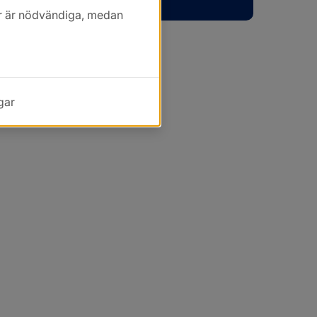
kor är nödvändiga, medan
gar