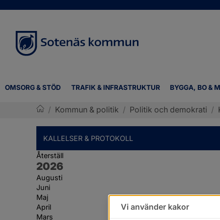
OMSORG & STÖD
TRAFIK & INFRASTRUKTUR
BYGGA, BO & M
/
Kommun & politik
/
Politik och demokrati
/
Sotenäs kommun
KALLELSER & PROTOKOLL
Återställ
År:
2026
Augusti
Juni
Maj
Vi använder kakor
April
Mars