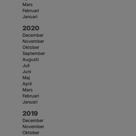
Mars
Februari
Januari
År:
2020
December
November
Oktober
September
Augusti
Juli
Juni
Maj
April
Mars
Februari
Januari
År:
2019
December
November
Oktober