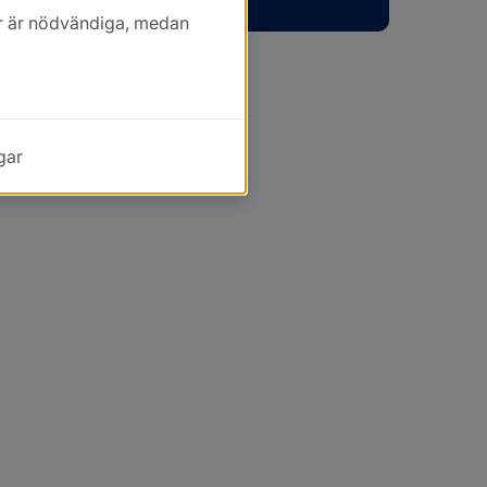
kor är nödvändiga, medan
gar