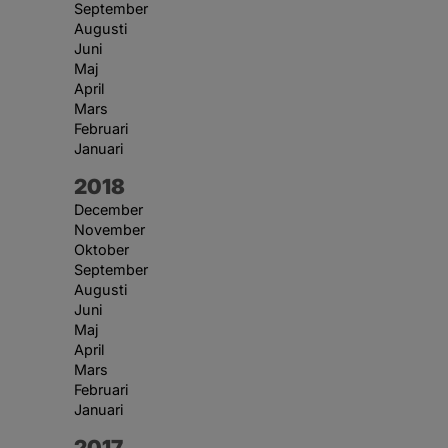
September
Augusti
Juni
Maj
April
Mars
Februari
Januari
År:
2018
December
November
Oktober
September
Augusti
Juni
Maj
April
Mars
Februari
Januari
År:
2017