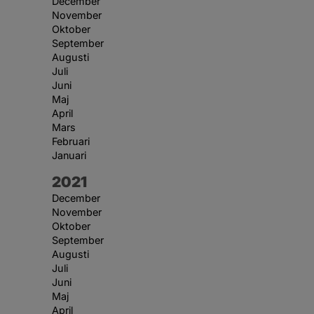
December
November
Oktober
September
Augusti
Juli
Juni
Maj
April
Mars
Februari
Januari
År:
2021
December
November
Oktober
September
Augusti
Juli
Juni
Maj
April