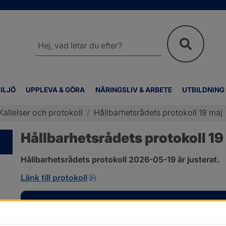
Sök
på
webbplatsen
ILJÖ
UPPLEVA & GÖRA
NÄRINGSLIV & ARBETE
UTBILDNING
Kallelser och protokoll
/
Hållbarhetsrådets protokoll 19 maj
Hållbarhetsrådets protokoll 19
Hållbarhetsrådets protokoll 2026-05-19 är justerat.
pdf, 701.9 kB, öppnas i nytt fönst
Länk till protokoll
Kontakt