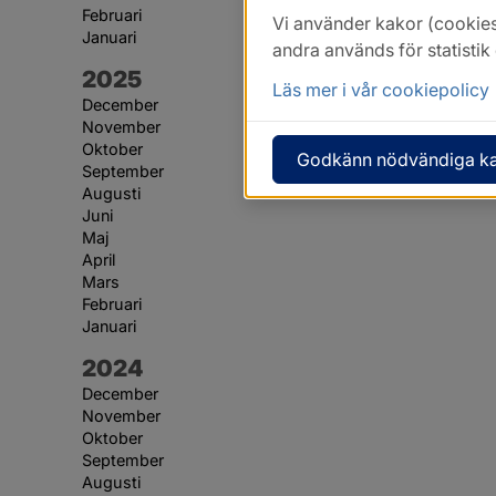
Februari
Vi använder kakor (cookies
Januari
andra används för statisti
År:
2025
Läs mer i vår cookiepolicy
December
November
Oktober
Godkänn nödvändiga k
September
Augusti
Juni
Maj
April
Mars
Februari
Januari
År:
2024
December
November
Oktober
September
Augusti