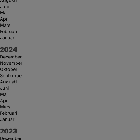
Augusti
Juni
Maj
April
Mars
Februari
Januari
År:
2024
December
November
Oktober
September
Augusti
Juni
Maj
April
Mars
Februari
Januari
År:
2023
December