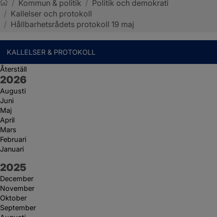
/
Kommun & politik
/
Politik och demokrati
/
Kallelser och protokoll
Sotenäs kommun
/
Hållbarhetsrådets protokoll 19 maj
KALLELSER & PROTOKOLL
Återställ
År:
2026
Augusti
Juni
Maj
April
Mars
Februari
Januari
År:
2025
December
November
Oktober
September