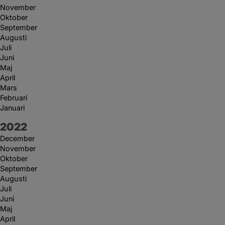
November
Oktober
September
Augusti
Juli
Juni
Maj
April
Mars
Februari
Januari
År:
2022
December
November
Oktober
September
Augusti
Juli
Juni
Maj
April