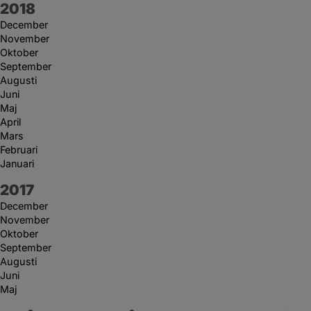
År:
2018
December
November
Oktober
September
Augusti
Juni
Maj
April
Mars
Februari
Januari
År:
2017
December
November
Oktober
September
Augusti
Juni
Maj