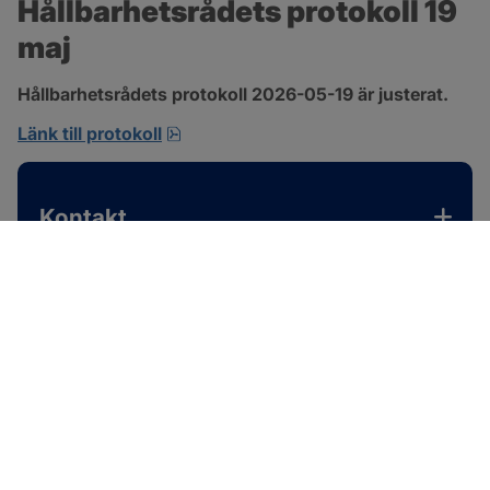
Hållbarhetsrådets protokoll 19 
maj
Hållbarhetsrådets protokoll 2026-05-19 är justerat.
pdf, 701.9 kB, öppnas i nytt fönster.
Länk till protokoll
Kontakt
SOTENÄS KOMMUN