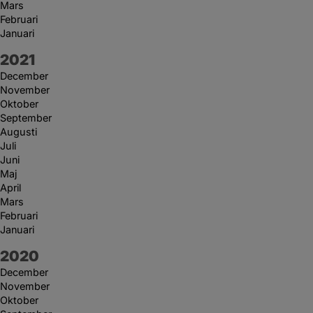
Mars
Februari
Januari
År:
2021
December
November
Oktober
September
Augusti
Juli
Juni
Maj
April
Mars
Februari
Januari
År:
2020
December
November
Oktober