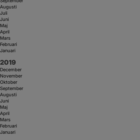
September
Augusti
Juli
Juni
Maj
April
Mars
Februari
Januari
År:
2019
December
November
Oktober
September
Augusti
Juni
Maj
April
Mars
Februari
Januari