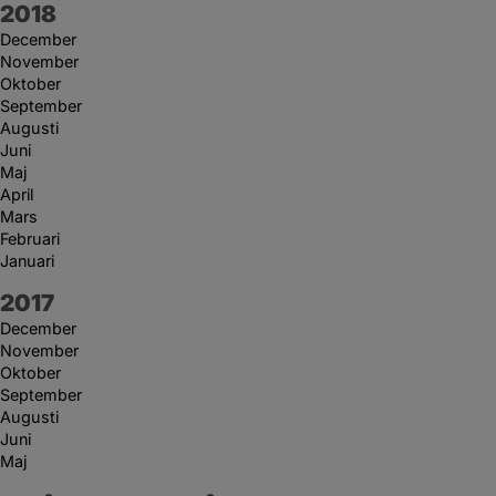
År:
2018
December
November
Oktober
September
Augusti
Juni
Maj
April
Mars
Februari
Januari
År:
2017
December
November
Oktober
September
Augusti
Juni
Maj