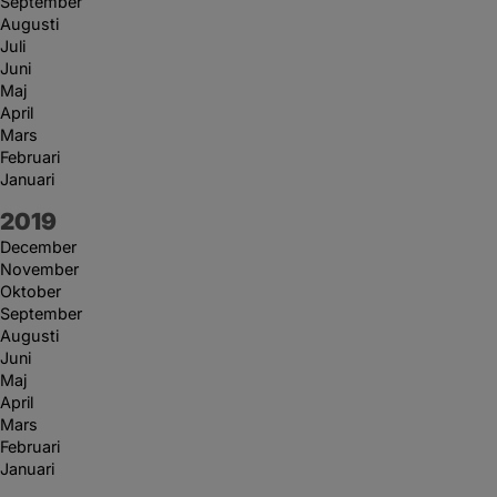
September
Augusti
Juli
Juni
Maj
April
Mars
Februari
Januari
År:
2019
December
November
Oktober
September
Augusti
Juni
Maj
April
Mars
Februari
Januari