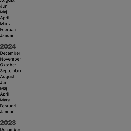
Augusti
Juni
Maj
April
Mars
Februari
Januari
År:
2024
December
November
Oktober
September
Augusti
Juni
Maj
April
Mars
Februari
Januari
År:
2023
December