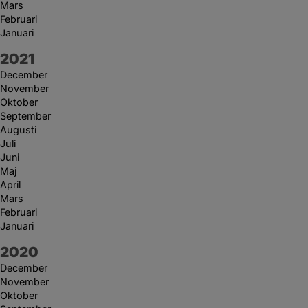
Mars
Februari
Januari
År:
2021
December
November
Oktober
September
Augusti
Juli
Juni
Maj
April
Mars
Februari
Januari
År:
2020
December
November
Oktober