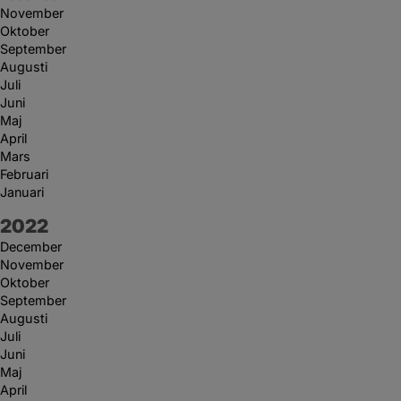
November
Oktober
September
Augusti
Juli
Juni
Maj
April
Mars
Februari
Januari
År:
2022
December
November
Oktober
September
Augusti
Juli
Juni
Maj
April