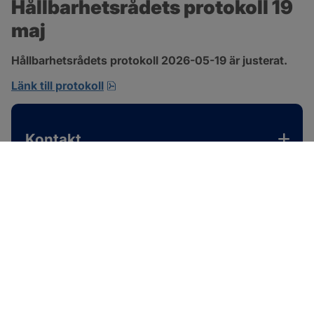
Hållbarhetsrådets protokoll 19 
maj
Hållbarhetsrådets protokoll 2026-05-19 är justerat.
pdf, 701.9 kB, öppnas i nytt fönster.
Länk till protokoll
Kontakt
SOTENÄS KOMMUN