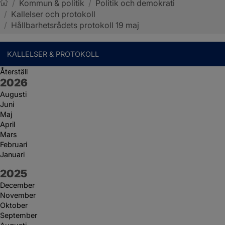
/
Kommun & politik
/
Politik och demokrati
/
Kallelser och protokoll
Sotenäs kommun
/
Hållbarhetsrådets protokoll 19 maj
KALLELSER & PROTOKOLL
Återställ
År:
2026
Augusti
Juni
Maj
April
Mars
Februari
Januari
År:
2025
December
November
Oktober
September