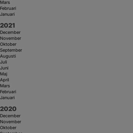
Mars
Februari
Januari
År:
2021
December
November
Oktober
September
Augusti
Juli
Juni
Maj
April
Mars
Februari
Januari
År:
2020
December
November
Oktober