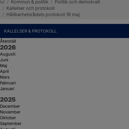
/
Kommun & politik
/
Politik och demokrati
/
Kallelser och protokoll
Sotenäs kommun
/
Hållbarhetsrådets protokoll 19 maj
KALLELSER & PROTOKOLL
Återställ
År:
2026
Augusti
Juni
Maj
April
Mars
Februari
Januari
År:
2025
December
November
Oktober
September