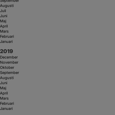
September
Augusti
Juli
Juni
Maj
April
Mars
Februari
Januari
År:
2019
December
November
Oktober
September
Augusti
Juni
Maj
April
Mars
Februari
Januari