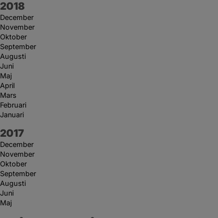
År:
2018
December
November
Oktober
September
Augusti
Juni
Maj
April
Mars
Februari
Januari
År:
2017
December
November
Oktober
September
Augusti
Juni
Maj