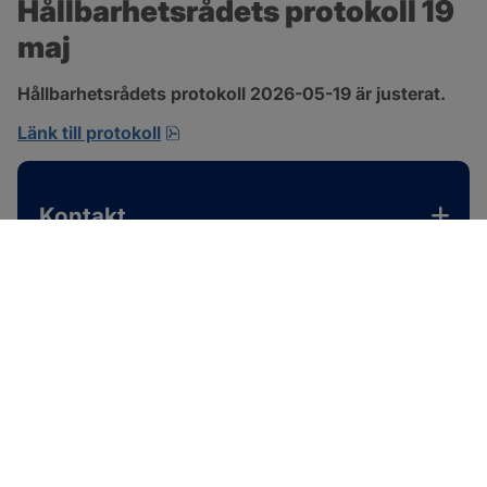
Hållbarhetsrådets protokoll 19 
maj
Hållbarhetsrådets protokoll 2026-05-19 är justerat.
pdf, 701.9 kB, öppnas i nytt fönster.
Länk till protokoll
Kontakt
SOTENÄS KOMMUN