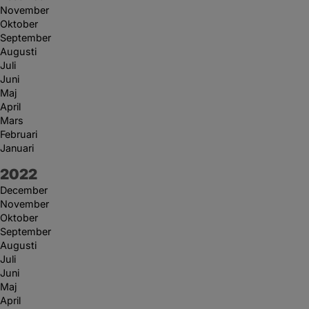
November
Oktober
September
Augusti
Juli
Juni
Maj
April
Mars
Februari
Januari
År:
2022
December
November
Oktober
September
Augusti
Juli
Juni
Maj
April