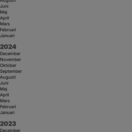
Augusti
Juni
Maj
April
Mars
Februari
Januari
År:
2024
December
November
Oktober
September
Augusti
Juni
Maj
April
Mars
Februari
Januari
År:
2023
December