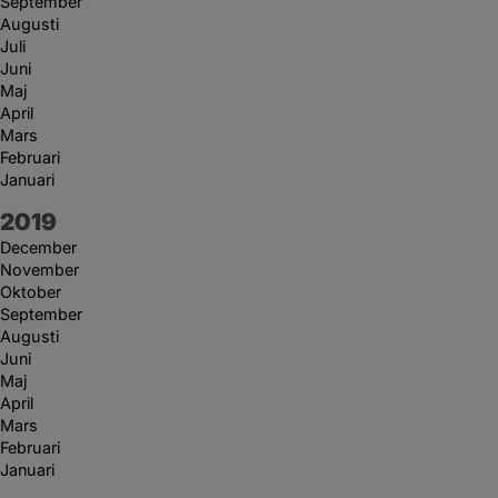
September
Augusti
Juli
Juni
Maj
April
Mars
Februari
Januari
År:
2019
December
November
Oktober
September
Augusti
Juni
Maj
April
Mars
Februari
Januari