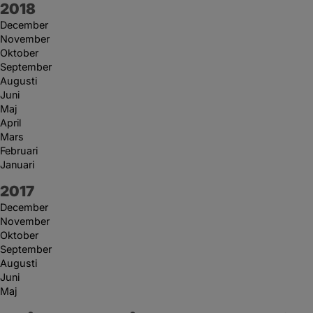
År:
2018
December
November
Oktober
September
Augusti
Juni
Maj
April
Mars
Februari
Januari
År:
2017
December
November
Oktober
September
Augusti
Juni
Maj