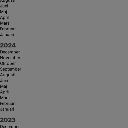
Augusti
Juni
Maj
April
Mars
Februari
Januari
År:
2024
December
November
Oktober
September
Augusti
Juni
Maj
April
Mars
Februari
Januari
År:
2023
December