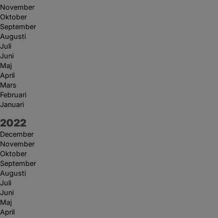
November
Oktober
September
Augusti
Juli
Juni
Maj
April
Mars
Februari
Januari
År:
2022
December
November
Oktober
September
Augusti
Juli
Juni
Maj
April