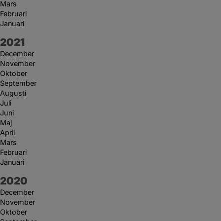
Mars
Februari
Januari
År:
2021
December
November
Oktober
September
Augusti
Juli
Juni
Maj
April
Mars
Februari
Januari
År:
2020
December
November
Oktober