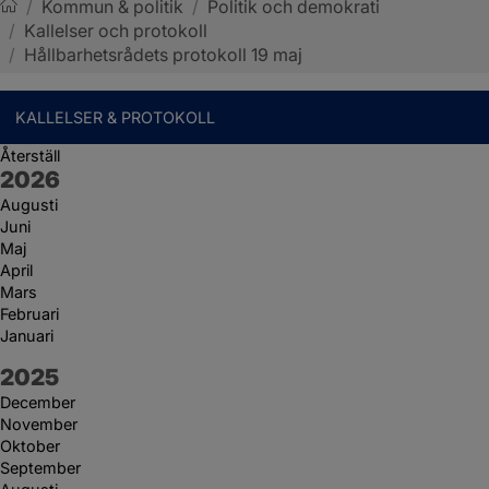
/
Kommun & politik
/
Politik och demokrati
/
Kallelser och protokoll
Sotenäs kommun
/
Hållbarhetsrådets protokoll 19 maj
KALLELSER & PROTOKOLL
Återställ
År:
2026
Augusti
Juni
Maj
April
Mars
Februari
Januari
År:
2025
December
November
Oktober
September