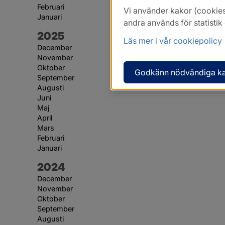
Februari
Vi använder kakor (cookies
Januari
andra används för statisti
År:
2025
Läs mer i vår cookiepolicy
December
November
Oktober
Godkänn nödvändiga k
September
Augusti
Juni
Maj
April
Mars
Februari
Januari
År:
2024
December
November
Oktober
September
Augusti