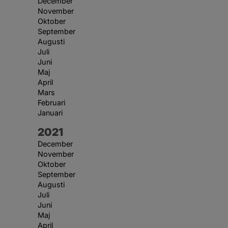
December
November
Oktober
September
Augusti
Juli
Juni
Maj
April
Mars
Februari
Januari
År:
2021
December
November
Oktober
September
Augusti
Juli
Juni
Maj
April