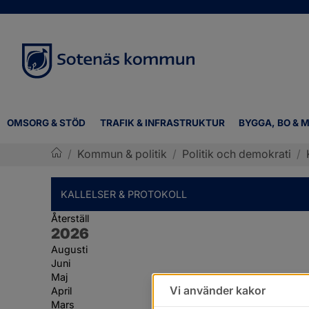
OMSORG & STÖD
TRAFIK & INFRASTRUKTUR
BYGGA, BO & M
/
Kommun & politik
/
Politik och demokrati
/
Sotenäs kommun
KALLELSER & PROTOKOLL
Återställ
År:
2026
Augusti
Juni
Maj
Vi använder kakor
April
Mars