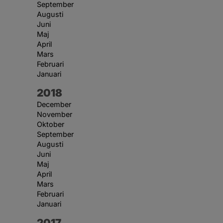
September
Augusti
Juni
Maj
April
Mars
Februari
Januari
År:
2018
December
November
Oktober
September
Augusti
Juni
Maj
April
Mars
Februari
Januari
År:
2017