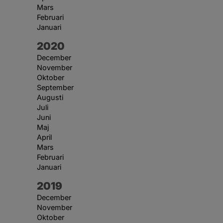
Mars
Februari
Januari
År:
2020
December
November
Oktober
September
Augusti
Juli
Juni
Maj
April
Mars
Februari
Januari
År:
2019
December
November
Oktober