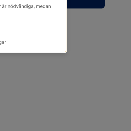
kor är nödvändiga, medan
gar