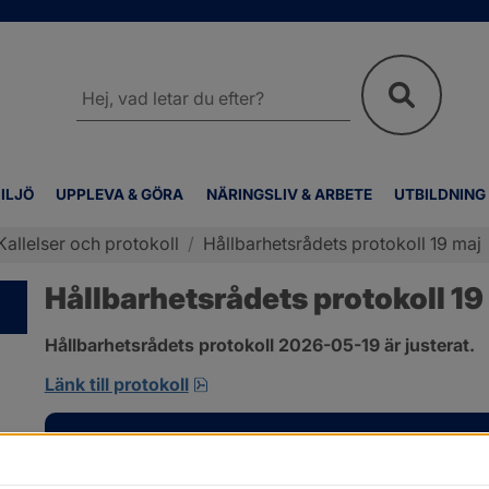
Sök
på
webbplatsen
ILJÖ
UPPLEVA & GÖRA
NÄRINGSLIV & ARBETE
UTBILDNING
Kallelser och protokoll
/
Hållbarhetsrådets protokoll 19 maj
Hållbarhetsrådets protokoll 19
Hållbarhetsrådets protokoll 2026-05-19 är justerat.
pdf, 701.9 kB, öppnas i nytt fönst
Länk till protokoll
Kontakt