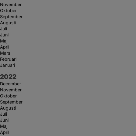
November
Oktober
September
Augusti
Juli
Juni
Maj
April
Mars
Februari
Januari
År:
2022
December
November
Oktober
September
Augusti
Juli
Juni
Maj
April