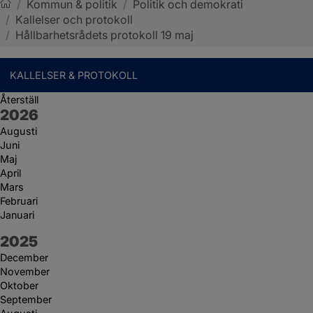
/
Kommun & politik
/
Politik och demokrati
/
Kallelser och protokoll
Sotenäs kommun
/
Hållbarhetsrådets protokoll 19 maj
KALLELSER & PROTOKOLL
Återställ
År:
2026
Augusti
Juni
Maj
April
Mars
Februari
Januari
År:
2025
December
November
Oktober
September