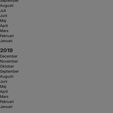
September
Augusti
Juli
Juni
Maj
April
Mars
Februari
Januari
År:
2019
December
November
Oktober
September
Augusti
Juni
Maj
April
Mars
Februari
Januari