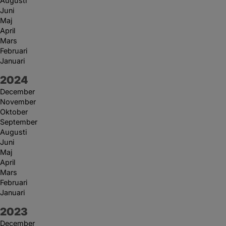
Augusti
Juni
Maj
April
Mars
Februari
Januari
År:
2024
December
November
Oktober
September
Augusti
Juni
Maj
April
Mars
Februari
Januari
År:
2023
December