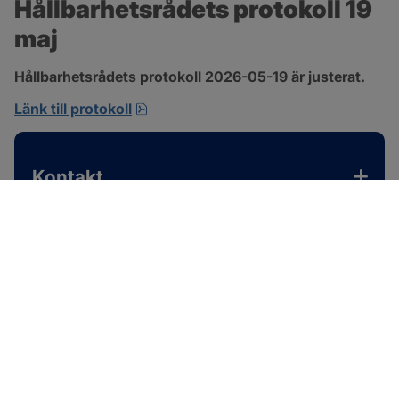
Hållbarhetsrådets protokoll 19 
maj
Hållbarhetsrådets protokoll 2026-05-19 är justerat.
pdf, 701.9 kB, öppnas i nytt fönster.
Länk till protokoll
Kontakt
SOTENÄS KOMMUN