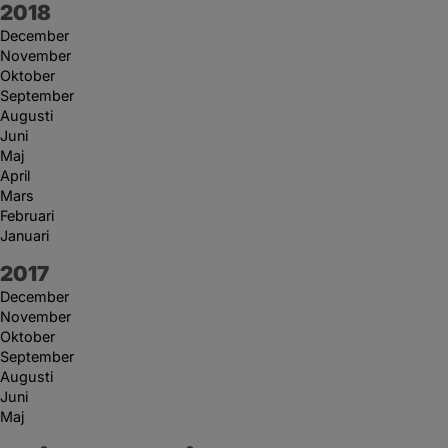
År:
2018
December
November
Oktober
September
Augusti
Juni
Maj
April
Mars
Februari
Januari
År:
2017
December
November
Oktober
September
Augusti
Juni
Maj