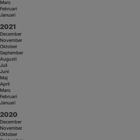
Mars
Februari
Januari
År:
2021
December
November
Oktober
September
Augusti
Juli
Juni
Maj
April
Mars
Februari
Januari
År:
2020
December
November
Oktober