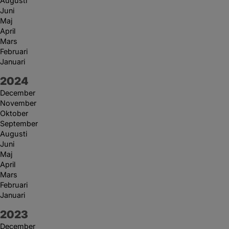
Augusti
Juni
Maj
April
Mars
Februari
Januari
År:
2024
December
November
Oktober
September
Augusti
Juni
Maj
April
Mars
Februari
Januari
År:
2023
December