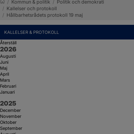
/
Kommun & politik
/
Politik och demokrati
/
Kallelser och protokoll
Sotenäs kommun
/
Hållbarhetsrådets protokoll 19 maj
KALLELSER & PROTOKOLL
Återställ
År:
2026
Augusti
Juni
Maj
April
Mars
Februari
Januari
År:
2025
December
November
Oktober
September