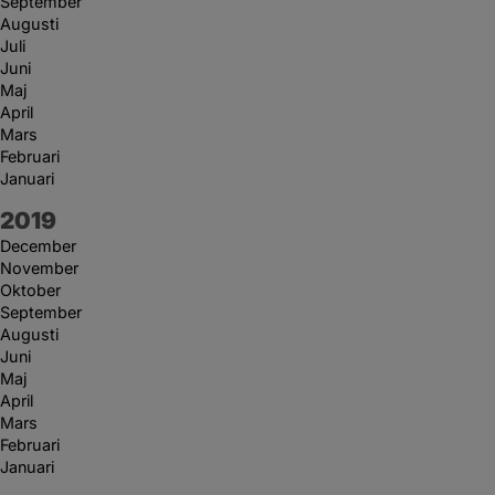
September
Augusti
Juli
Juni
Maj
April
Mars
Februari
Januari
År:
2019
December
November
Oktober
September
Augusti
Juni
Maj
April
Mars
Februari
Januari