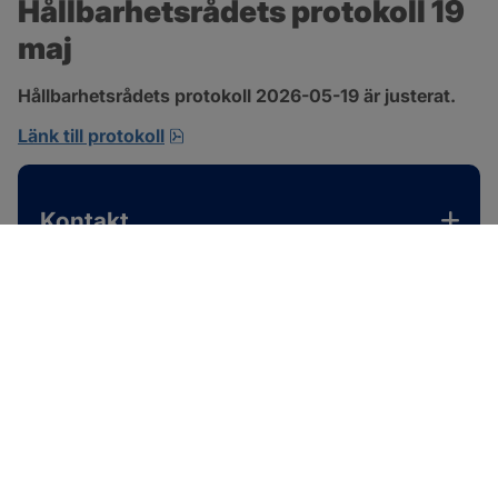
Hållbarhetsrådets protokoll 19 
maj
Hållbarhetsrådets protokoll 2026-05-19 är justerat.
pdf, 701.9 kB, öppnas i nytt fönster.
Länk till protokoll
Kontakt
SOTENÄS KOMMUN