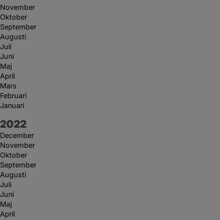
November
Oktober
September
Augusti
Juli
Juni
Maj
April
Mars
Februari
Januari
År:
2022
December
November
Oktober
September
Augusti
Juli
Juni
Maj
April