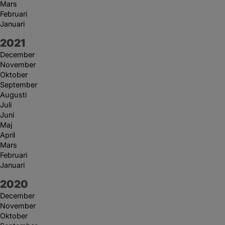
Mars
Februari
Januari
År:
2021
December
November
Oktober
September
Augusti
Juli
Juni
Maj
April
Mars
Februari
Januari
År:
2020
December
November
Oktober