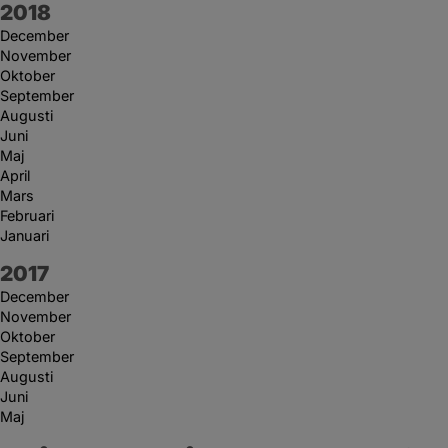
År:
2018
December
November
Oktober
September
Augusti
Juni
Maj
April
Mars
Februari
Januari
År:
2017
December
November
Oktober
September
Augusti
Juni
Maj