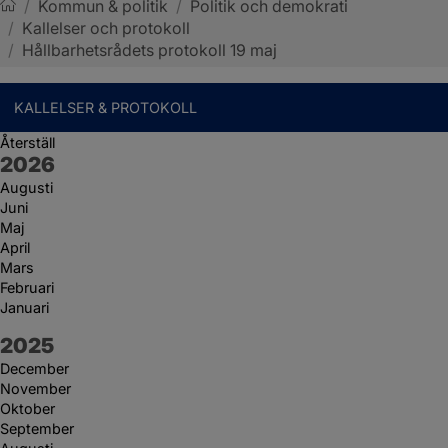
/
Kommun & politik
/
Politik och demokrati
/
Kallelser och protokoll
Sotenäs kommun
/
Hållbarhetsrådets protokoll 19 maj
KALLELSER & PROTOKOLL
Återställ
År:
2026
Augusti
Juni
Maj
April
Mars
Februari
Januari
År:
2025
December
November
Oktober
September