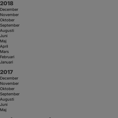
År:
2018
December
November
Oktober
September
Augusti
Juni
Maj
April
Mars
Februari
Januari
År:
2017
December
November
Oktober
September
Augusti
Juni
Maj