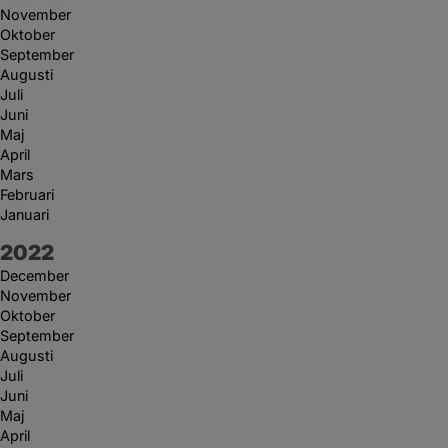
November
Oktober
September
Augusti
Juli
Juni
Maj
April
Mars
Februari
Januari
År:
2022
December
November
Oktober
September
Augusti
Juli
Juni
Maj
April