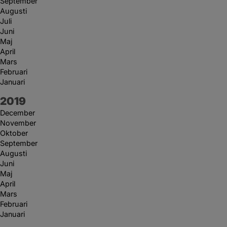
September
Augusti
Juli
Juni
Maj
April
Mars
Februari
Januari
År:
2019
December
November
Oktober
September
Augusti
Juni
Maj
April
Mars
Februari
Januari