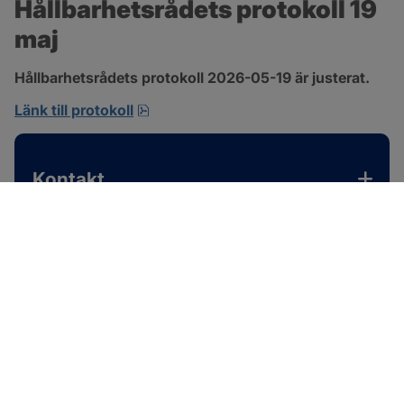
Hållbarhetsrådets protokoll 19 
maj
Hållbarhetsrådets protokoll 2026-05-19 är justerat.
pdf, 701.9 kB, öppnas i nytt fönster.
Länk till protokoll
Kontakt
SOTENÄS KOMMUN