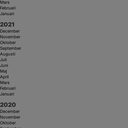
Mars
Februari
Januari
År:
2021
December
November
Oktober
September
Augusti
Juli
Juni
Maj
April
Mars
Februari
Januari
År:
2020
December
November
Oktober