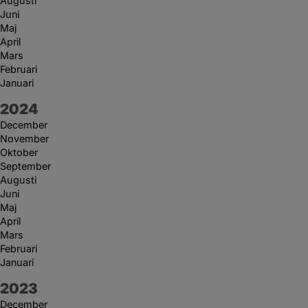
Augusti
Juni
Maj
April
Mars
Februari
Januari
År:
2024
December
November
Oktober
September
Augusti
Juni
Maj
April
Mars
Februari
Januari
År:
2023
December