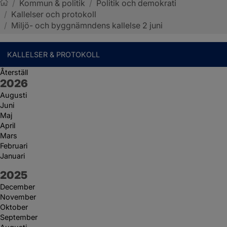
/
Kommun & politik
/
Politik och demokrati
/
Kallelser och protokoll
Sotenäs kommun
/
Miljö- och byggnämndens kallelse 2 juni
KALLELSER & PROTOKOLL
Återställ
År:
2026
Augusti
Juni
Maj
April
Mars
Februari
Januari
År:
2025
December
November
Oktober
September