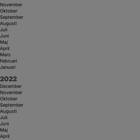
November
Oktober
September
Augusti
Juli
Juni
Maj
April
Mars
Februari
Januari
År:
2022
December
November
Oktober
September
Augusti
Juli
Juni
Maj
April