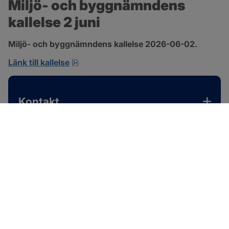
Miljö- och byggnämndens 
kallelse 2 juni
Miljö- och byggnämndens kallelse 2026-06-02.
pdf, 167.4 kB, öppnas i nytt fönster.
Länk till kallelse
Kontakt
SOTENÄS KOMMUN