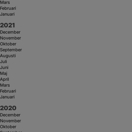
Mars
Februari
Januari
År:
2021
December
November
Oktober
September
Augusti
Juli
Juni
Maj
April
Mars
Februari
Januari
År:
2020
December
November
Oktober