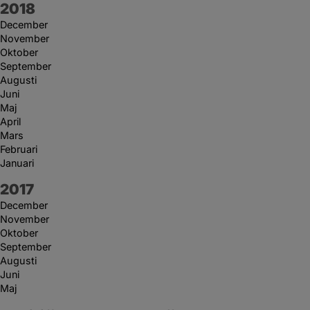
År:
2018
December
November
Oktober
September
Augusti
Juni
Maj
April
Mars
Februari
Januari
År:
2017
December
November
Oktober
September
Augusti
Juni
Maj