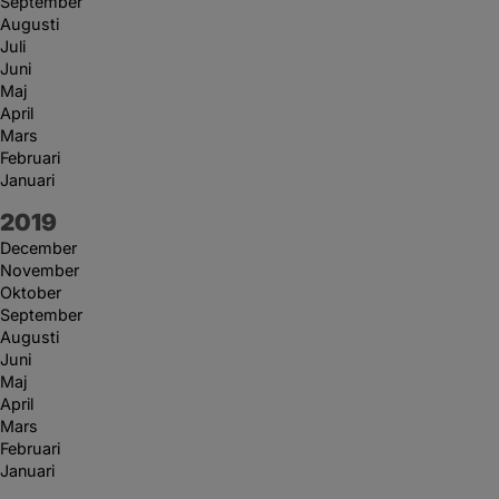
September
Augusti
Juli
Juni
Maj
April
Mars
Februari
Januari
År:
2019
December
November
Oktober
September
Augusti
Juni
Maj
April
Mars
Februari
Januari