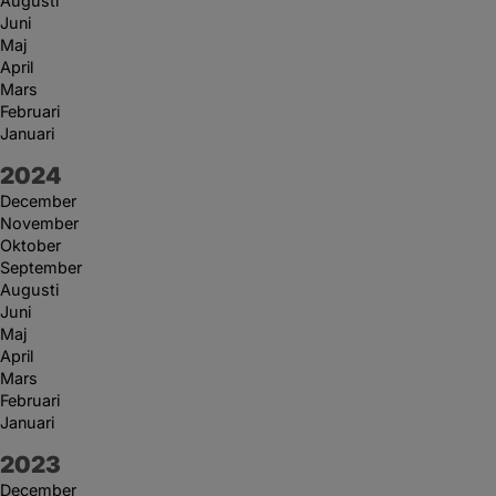
Augusti
Juni
Maj
April
Mars
Februari
Januari
År:
2024
December
November
Oktober
September
Augusti
Juni
Maj
April
Mars
Februari
Januari
År:
2023
December