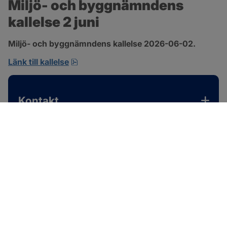
Miljö- och byggnämndens 
kallelse 2 juni
Miljö- och byggnämndens kallelse 2026-06-02.
pdf, 167.4 kB, öppnas i nytt fönster.
Länk till kallelse
Kontakt
SOTENÄS KOMMUN