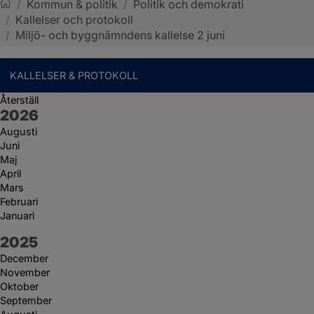
/
Kommun & politik
/
Politik och demokrati
/
Kallelser och protokoll
Sotenäs kommun
/
Miljö- och byggnämndens kallelse 2 juni
KALLELSER & PROTOKOLL
Återställ
År:
2026
Augusti
Juni
Maj
April
Mars
Februari
Januari
År:
2025
December
November
Oktober
September