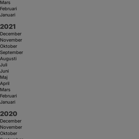
Mars
Februari
Januari
År:
2021
December
November
Oktober
September
Augusti
Juli
Juni
Maj
April
Mars
Februari
Januari
År:
2020
December
November
Oktober