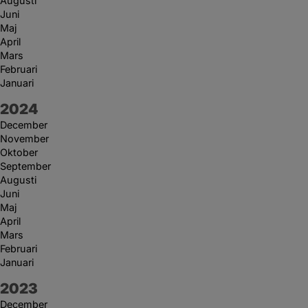
Augusti
Juni
Maj
April
Mars
Februari
Januari
År:
2024
December
November
Oktober
September
Augusti
Juni
Maj
April
Mars
Februari
Januari
År:
2023
December