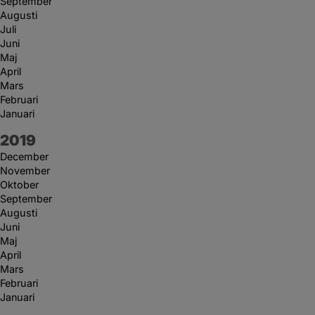
September
Augusti
Juli
Juni
Maj
April
Mars
Februari
Januari
År:
2019
December
November
Oktober
September
Augusti
Juni
Maj
April
Mars
Februari
Januari