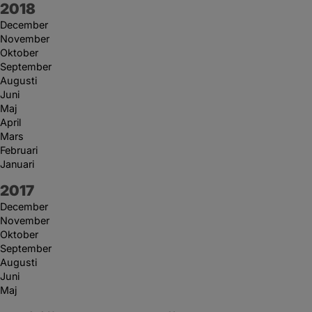
År:
2018
December
November
Oktober
September
Augusti
Juni
Maj
April
Mars
Februari
Januari
År:
2017
December
November
Oktober
September
Augusti
Juni
Maj