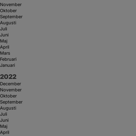
November
Oktober
September
Augusti
Juli
Juni
Maj
April
Mars
Februari
Januari
År:
2022
December
November
Oktober
September
Augusti
Juli
Juni
Maj
April