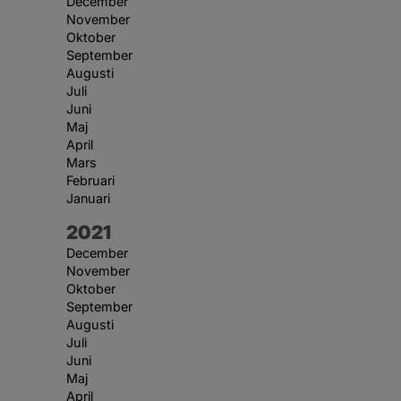
December
November
Oktober
September
Augusti
Juli
Juni
Maj
April
Mars
Februari
Januari
År:
2021
December
November
Oktober
September
Augusti
Juli
Juni
Maj
April