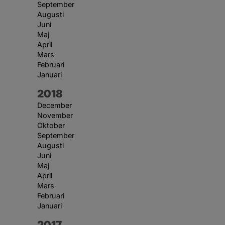
September
Augusti
Juni
Maj
April
Mars
Februari
Januari
År:
2018
December
November
Oktober
September
Augusti
Juni
Maj
April
Mars
Februari
Januari
År:
2017