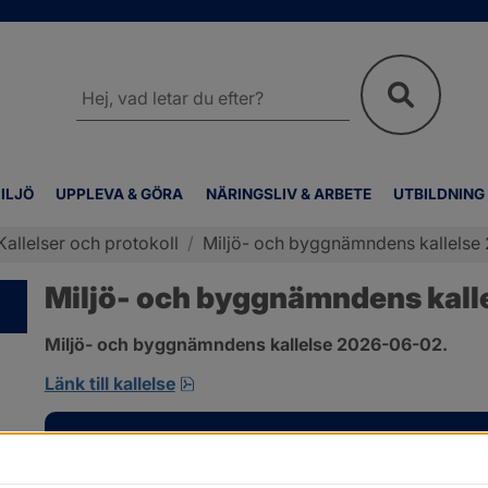
Sök
på
webbplatsen
ILJÖ
UPPLEVA & GÖRA
NÄRINGSLIV & ARBETE
UTBILDNING
Kallelser och protokoll
/
Miljö- och byggnämndens kallelse 2
Miljö- och byggnämndens kalle
Miljö- och byggnämndens kallelse 2026-06-02.
pdf, 167.4 kB, öppnas i nytt fönster
Länk till kallelse
Kontakt