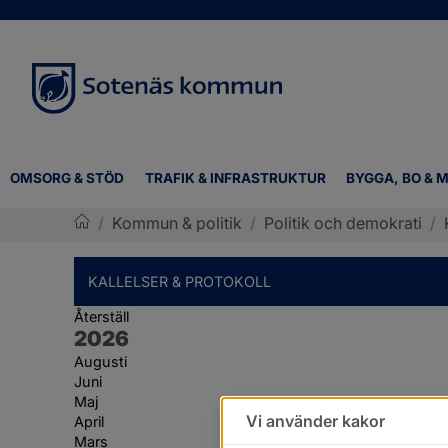
OMSORG & STÖD
TRAFIK & INFRASTRUKTUR
BYGGA, BO & M
/
Kommun & politik
/
Politik och demokrati
/
Sotenäs kommun
KALLELSER & PROTOKOLL
Återställ
År:
2026
Augusti
Juni
Maj
Vi använder kakor
April
Mars