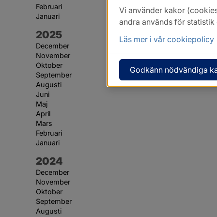
Februari
Vi använder kakor (cookies
Januari
andra används för statisti
År:
2025
Läs mer i vår cookiepolicy
December
November
Oktober
Godkänn nödvändiga k
September
Augusti
Juni
Maj
April
Mars
Februari
Januari
År:
2024
December
November
Oktober
September
Augusti