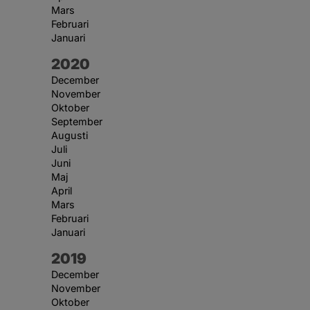
Mars
Februari
Januari
År:
2020
December
November
Oktober
September
Augusti
Juli
Juni
Maj
April
Mars
Februari
Januari
År:
2019
December
November
Oktober