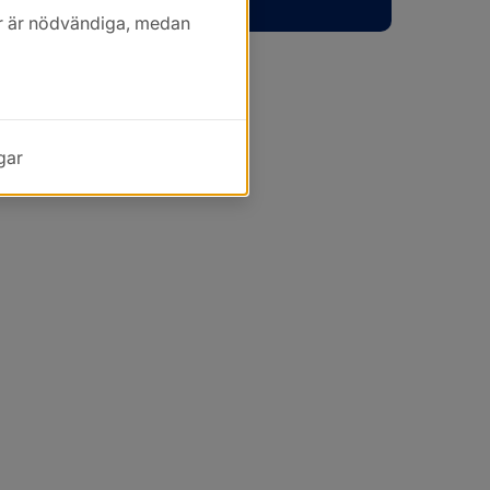
kor är nödvändiga, medan
gar