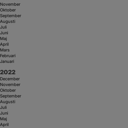
November
Oktober
September
Augusti
Juli
Juni
Maj
April
Mars
Februari
Januari
År:
2022
December
November
Oktober
September
Augusti
Juli
Juni
Maj
April