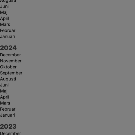
Augusti
Juni
Maj
April
Mars
Februari
Januari
År:
2024
December
November
Oktober
September
Augusti
Juni
Maj
April
Mars
Februari
Januari
År:
2023
December