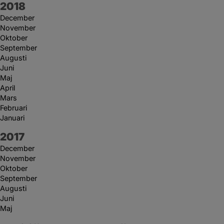
År:
2018
December
November
Oktober
September
Augusti
Juni
Maj
April
Mars
Februari
Januari
År:
2017
December
November
Oktober
September
Augusti
Juni
Maj