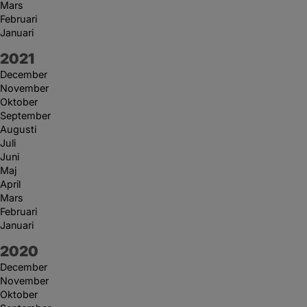
Mars
Februari
Januari
År:
2021
December
November
Oktober
September
Augusti
Juli
Juni
Maj
April
Mars
Februari
Januari
År:
2020
December
November
Oktober