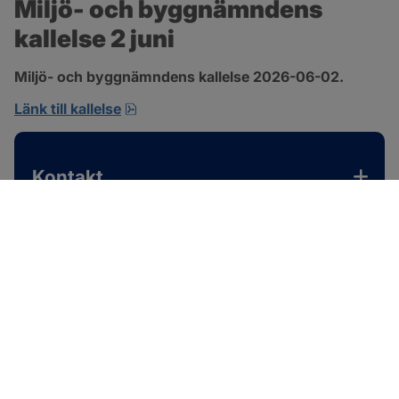
Miljö- och byggnämndens 
kallelse 2 juni
Miljö- och byggnämndens kallelse 2026-06-02.
pdf, 167.4 kB, öppnas i nytt fönster.
Länk till kallelse
Kontakt
SOTENÄS KOMMUN