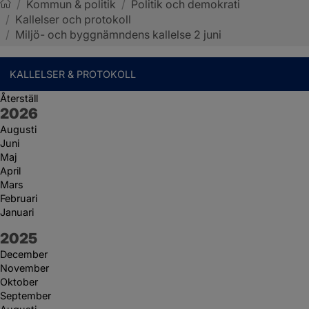
/
Kommun & politik
/
Politik och demokrati
/
Kallelser och protokoll
Sotenäs kommun
/
Miljö- och byggnämndens kallelse 2 juni
KALLELSER & PROTOKOLL
Återställ
År:
2026
Augusti
Juni
Maj
April
Mars
Februari
Januari
År:
2025
December
November
Oktober
September