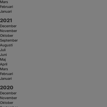
Mars
Februari
Januari
År:
2021
December
November
Oktober
September
Augusti
Juli
Juni
Maj
April
Mars
Februari
Januari
År:
2020
December
November
Oktober