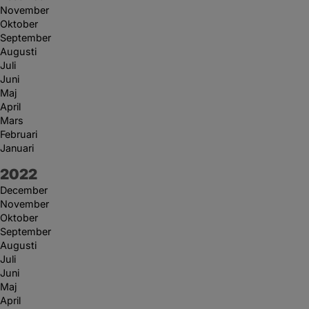
November
Oktober
September
Augusti
Juli
Juni
Maj
April
Mars
Februari
Januari
År:
2022
December
November
Oktober
September
Augusti
Juli
Juni
Maj
April