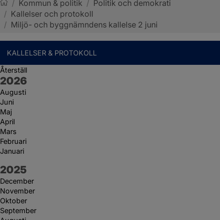
/
Kommun & politik
/
Politik och demokrati
/
Kallelser och protokoll
Sotenäs kommun
/
Miljö- och byggnämndens kallelse 2 juni
KALLELSER & PROTOKOLL
Återställ
År:
2026
Augusti
Juni
Maj
April
Mars
Februari
Januari
År:
2025
December
November
Oktober
September