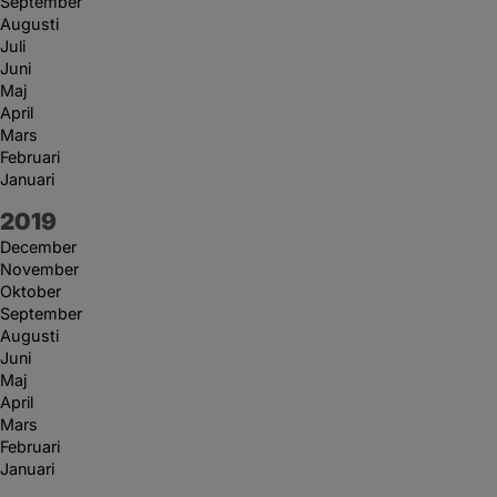
September
Augusti
Juli
Juni
Maj
April
Mars
Februari
Januari
År:
2019
December
November
Oktober
September
Augusti
Juni
Maj
April
Mars
Februari
Januari