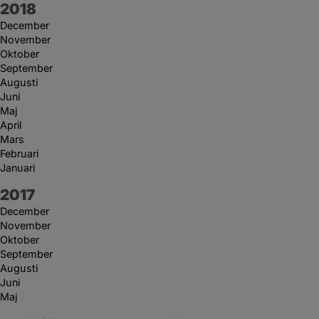
År:
2018
December
November
Oktober
September
Augusti
Juni
Maj
April
Mars
Februari
Januari
År:
2017
December
November
Oktober
September
Augusti
Juni
Maj