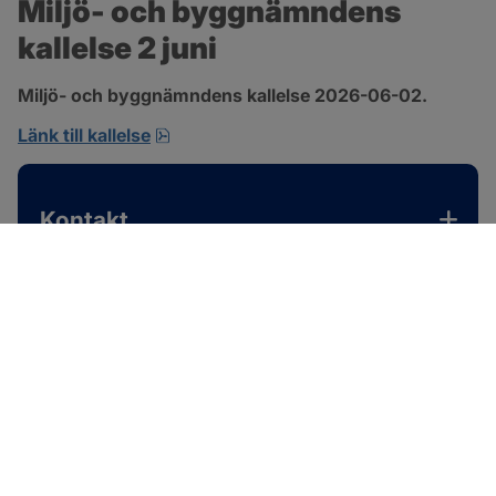
Miljö- och byggnämndens 
kallelse 2 juni
Miljö- och byggnämndens kallelse 2026-06-02.
pdf, 167.4 kB, öppnas i nytt fönster.
Länk till kallelse
Kontakt
SOTENÄS KOMMUN