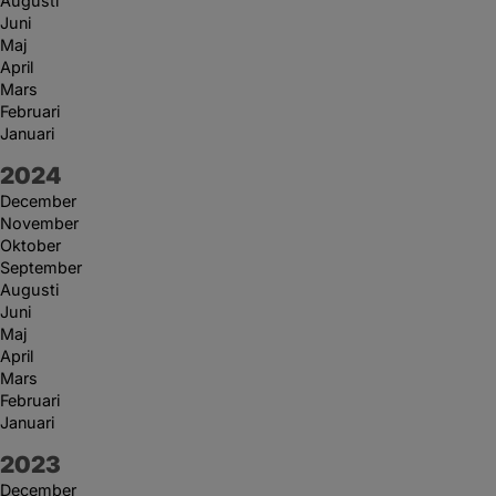
Augusti
Juni
Maj
April
Mars
Februari
Januari
År:
2024
December
November
Oktober
September
Augusti
Juni
Maj
April
Mars
Februari
Januari
År:
2023
December