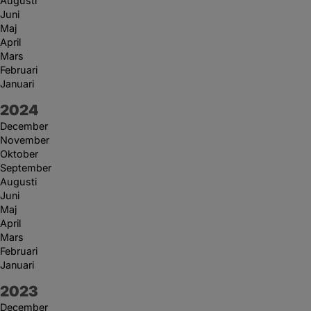
Augusti
Juni
Maj
April
Mars
Februari
Januari
År:
2024
December
November
Oktober
September
Augusti
Juni
Maj
April
Mars
Februari
Januari
År:
2023
December