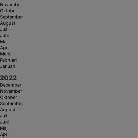
November
Oktober
September
Augusti
Juli
Juni
Maj
April
Mars
Februari
Januari
År:
2022
December
November
Oktober
September
Augusti
Juli
Juni
Maj
April