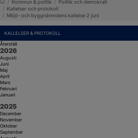
/
Kommun & politik
/
Politik och demokrati
/
Kallelser och protokoll
Sotenäs kommun
/
Miljö- och byggnämndens kallelse 2 juni
KALLELSER & PROTOKOLL
Återställ
År:
2026
Augusti
Juni
Maj
April
Mars
Februari
Januari
År:
2025
December
November
Oktober
September