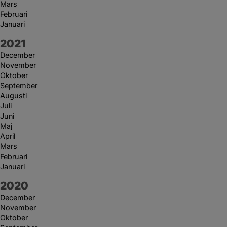
Mars
Februari
Januari
År:
2021
December
November
Oktober
September
Augusti
Juli
Juni
Maj
April
Mars
Februari
Januari
År:
2020
December
November
Oktober