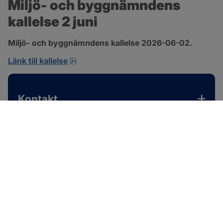
Miljö- och byggnämndens 
kallelse 2 juni
Miljö- och byggnämndens kallelse 2026-06-02.
pdf, 167.4 kB, öppnas i nytt fönster.
Länk till kallelse
Kontakt
SOTENÄS KOMMUN