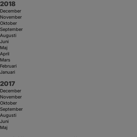
År:
2018
December
November
Oktober
September
Augusti
Juni
Maj
April
Mars
Februari
Januari
År:
2017
December
November
Oktober
September
Augusti
Juni
Maj