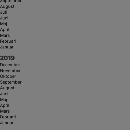
September
Augusti
Juli
Juni
Maj
April
Mars
Februari
Januari
År:
2019
December
November
Oktober
September
Augusti
Juni
Maj
April
Mars
Februari
Januari