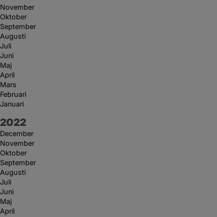
November
Oktober
September
Augusti
Juli
Juni
Maj
April
Mars
Februari
Januari
År:
2022
December
November
Oktober
September
Augusti
Juli
Juni
Maj
April