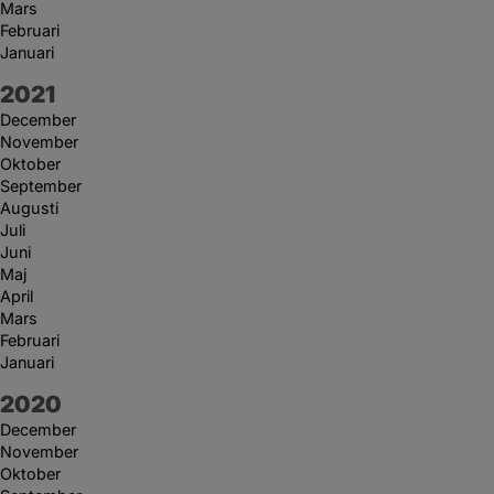
Mars
Februari
Januari
År:
2021
December
November
Oktober
September
Augusti
Juli
Juni
Maj
April
Mars
Februari
Januari
År:
2020
December
November
Oktober