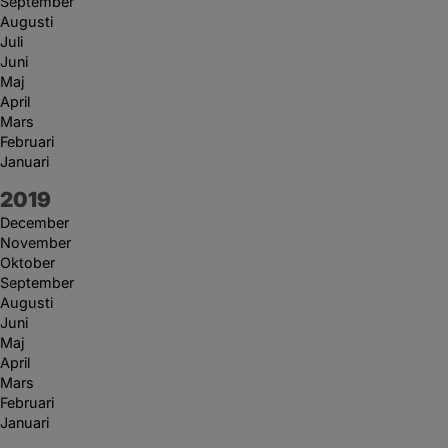
September
Augusti
Juli
Juni
Maj
April
Mars
Februari
Januari
År:
2019
December
November
Oktober
September
Augusti
Juni
Maj
April
Mars
Februari
Januari