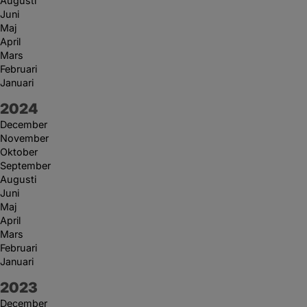
Augusti
Juni
Maj
April
Mars
Februari
Januari
År:
2024
December
November
Oktober
September
Augusti
Juni
Maj
April
Mars
Februari
Januari
År:
2023
December