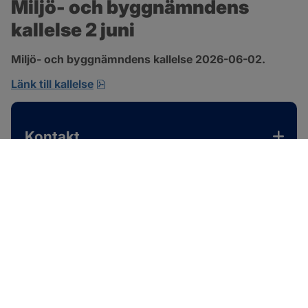
Miljö- och byggnämndens 
kallelse 2 juni
Miljö- och byggnämndens kallelse 2026-06-02.
pdf, 167.4 kB, öppnas i nytt fönster.
Länk till kallelse
Kontakt
SOTENÄS KOMMUN