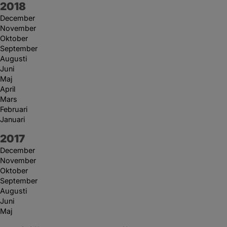
År:
2018
December
November
Oktober
September
Augusti
Juni
Maj
April
Mars
Februari
Januari
År:
2017
December
November
Oktober
September
Augusti
Juni
Maj