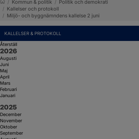
/
Kommun & politik
/
Politik och demokrati
/
Kallelser och protokoll
Sotenäs kommun
/
Miljö- och byggnämndens kallelse 2 juni
KALLELSER & PROTOKOLL
Återställ
År:
2026
Augusti
Juni
Maj
April
Mars
Februari
Januari
År:
2025
December
November
Oktober
September