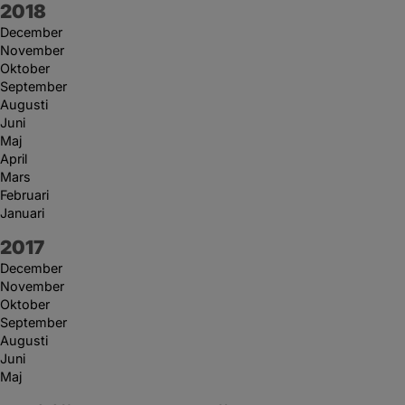
År:
2018
December
November
Oktober
September
Augusti
Juni
Maj
April
Mars
Februari
Januari
År:
2017
December
November
Oktober
September
Augusti
Juni
Maj