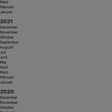
Mars
Februari
Januari
År:
2021
December
November
Oktober
September
Augusti
Juli
Juni
Maj
April
Mars
Februari
Januari
År:
2020
December
November
Oktober