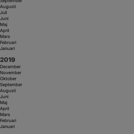
September
Augusti
Juli
Juni
Maj
April
Mars
Februari
Januari
År:
2019
December
November
Oktober
September
Augusti
Juni
Maj
April
Mars
Februari
Januari