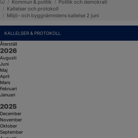
/
Kommun & politik
/
Politik och demokrati
/
Kallelser och protokoll
Sotenäs kommun
/
Miljö- och byggnämndens kallelse 2 juni
KALLELSER & PROTOKOLL
Återställ
År:
2026
Augusti
Juni
Maj
April
Mars
Februari
Januari
År:
2025
December
November
Oktober
September