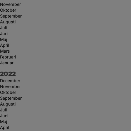
November
Oktober
September
Augusti
Juli
Juni
Maj
April
Mars
Februari
Januari
År:
2022
December
November
Oktober
September
Augusti
Juli
Juni
Maj
April