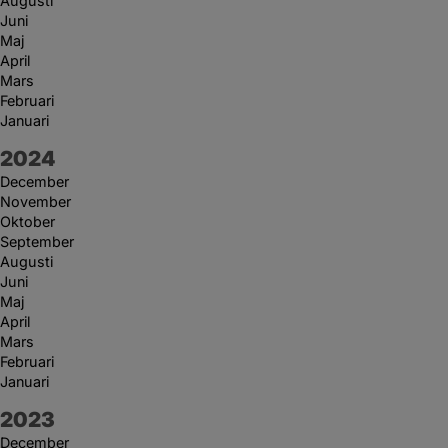
Augusti
Juni
Maj
April
Mars
Februari
Januari
År:
2024
December
November
Oktober
September
Augusti
Juni
Maj
April
Mars
Februari
Januari
År:
2023
December