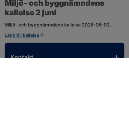
Miljö- och byggnämndens 
kallelse 2 juni
Miljö- och byggnämndens kallelse 2026-06-02.
pdf, 167.4 kB, öppnas i nytt fönster.
Länk till kallelse
Kontakt
SOTENÄS KOMMUN