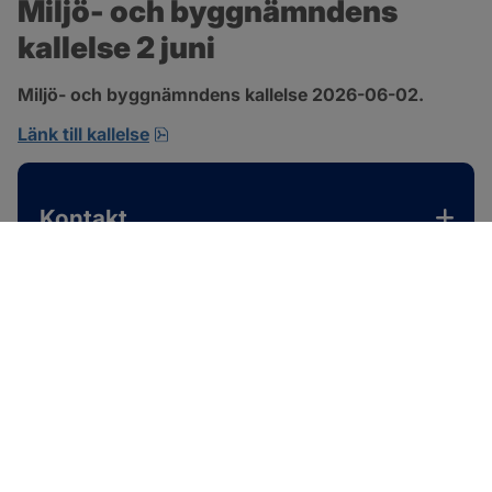
Miljö- och byggnämndens 
kallelse 2 juni
Miljö- och byggnämndens kallelse 2026-06-02.
pdf, 167.4 kB, öppnas i nytt fönster.
Länk till kallelse
Kontakt
SOTENÄS KOMMUN