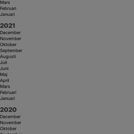
Mars
Februari
Januari
År:
2021
December
November
Oktober
September
Augusti
Juli
Juni
Maj
April
Mars
Februari
Januari
År:
2020
December
November
Oktober