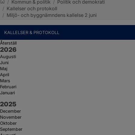
/
Kommun & politik
/
Politik och demokrati
/
Kallelser och protokoll
Sotenäs kommun
/
Miljö- och byggnämndens kallelse 2 juni
KALLELSER & PROTOKOLL
Återställ
År:
2026
Augusti
Juni
Maj
April
Mars
Februari
Januari
År:
2025
December
November
Oktober
September