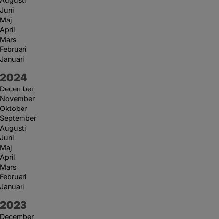
Augusti
Juni
Maj
April
Mars
Februari
Januari
År:
2024
December
November
Oktober
September
Augusti
Juni
Maj
April
Mars
Februari
Januari
År:
2023
December