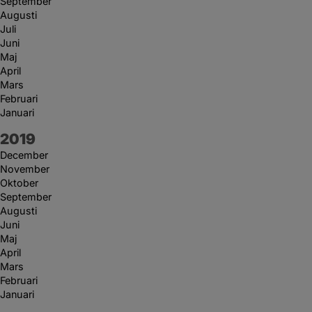
September
Augusti
Juli
Juni
Maj
April
Mars
Februari
Januari
År:
2019
December
November
Oktober
September
Augusti
Juni
Maj
April
Mars
Februari
Januari