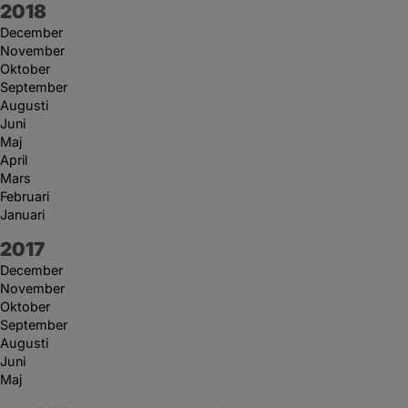
År:
2018
December
November
Oktober
September
Augusti
Juni
Maj
April
Mars
Februari
Januari
År:
2017
December
November
Oktober
September
Augusti
Juni
Maj