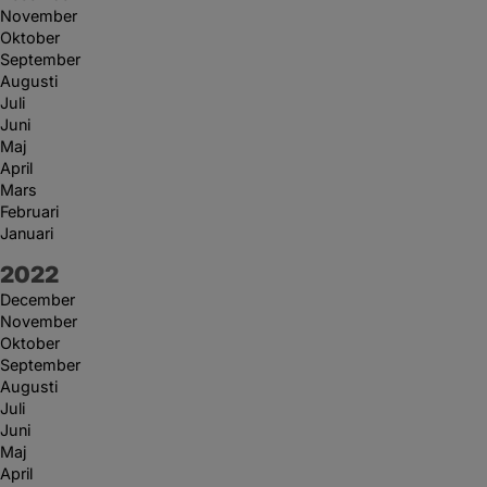
November
Oktober
September
Augusti
Juli
Juni
Maj
April
Mars
Februari
Januari
År:
2022
December
November
Oktober
September
Augusti
Juli
Juni
Maj
April