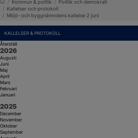
/
Kommun & politik
/
Politik och demokrati
/
Kallelser och protokoll
Sotenäs kommun
/
Miljö- och byggnämndens kallelse 2 juni
KALLELSER & PROTOKOLL
Återställ
År:
2026
Augusti
Juni
Maj
April
Mars
Februari
Januari
År:
2025
December
November
Oktober
September