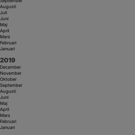
September
Augusti
Juli
Juni
Maj
April
Mars
Februari
Januari
År:
2019
December
November
Oktober
September
Augusti
Juni
Maj
April
Mars
Februari
Januari