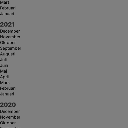
Mars
Februari
Januari
År:
2021
December
November
Oktober
September
Augusti
Juli
Juni
Maj
April
Mars
Februari
Januari
År:
2020
December
November
Oktober