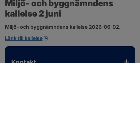
Miljö- och byggnämndens 
kallelse 2 juni
Miljö- och byggnämndens kallelse 2026-06-02.
pdf, 167.4 kB, öppnas i nytt fönster.
Länk till kallelse
Kontakt
SOTENÄS KOMMUN