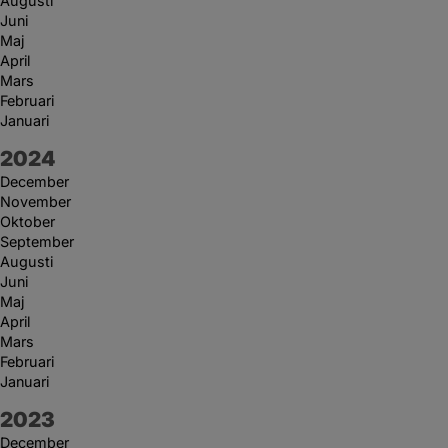
Augusti
Juni
Maj
April
Mars
Februari
Januari
År:
2024
December
November
Oktober
September
Augusti
Juni
Maj
April
Mars
Februari
Januari
År:
2023
December