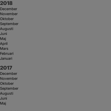
År:
2018
December
November
Oktober
September
Augusti
Juni
Maj
April
Mars
Februari
Januari
År:
2017
December
November
Oktober
September
Augusti
Juni
Maj