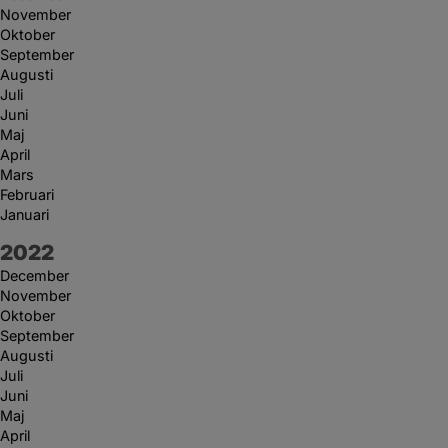
November
Oktober
September
Augusti
Juli
Juni
Maj
April
Mars
Februari
Januari
År:
2022
December
November
Oktober
September
Augusti
Juli
Juni
Maj
April